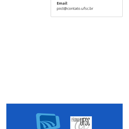
Email
:
piict@contato.ufsc.br