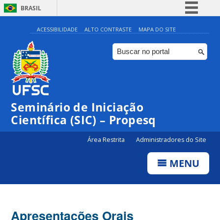
BRASIL
Simplifique!
ACESSIBILIDADE
ALTO CONTRASTE
MAPA DO SITE
Comunica BR
Participe
Acesso à informação
Legislação
Seminário de Iniciação
Canais
Científica (SIC) – Propesq
Área Restrita
Administradores do Site
MENU
Apresentações Orais