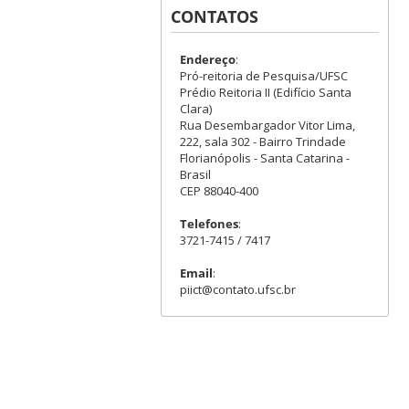
CONTATOS
Endereço
:
Pró-reitoria de Pesquisa/UFSC
Prédio Reitoria II (Edifício Santa
Clara)
Rua Desembargador Vitor Lima,
222, sala 302 - Bairro Trindade
Florianópolis - Santa Catarina -
Brasil
CEP 88040-400
Telefones
:
3721-7415 / 7417
Email
:
piict@contato.ufsc.br