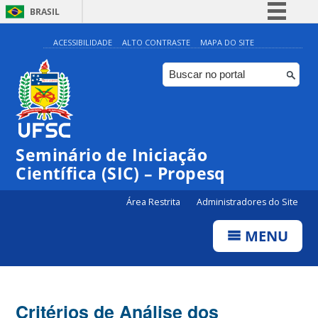
BRASIL
Simplifique!
ACESSIBILIDADE
ALTO CONTRASTE
MAPA DO SITE
Comunica BR
Participe
Acesso à informação
Legislação
Seminário de Iniciação
Canais
Científica (SIC) – Propesq
Área Restrita
Administradores do Site
MENU
Critérios de Análise dos