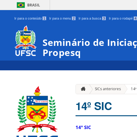
BRASIL
Ir para o conteúdo
1
Ir para o menu
2
Ir para a busca
3
Ir para o rodapé
4
Seminário de Iniciaçã
Propesq
SICs anteriores
14º
14º SIC
14º SIC