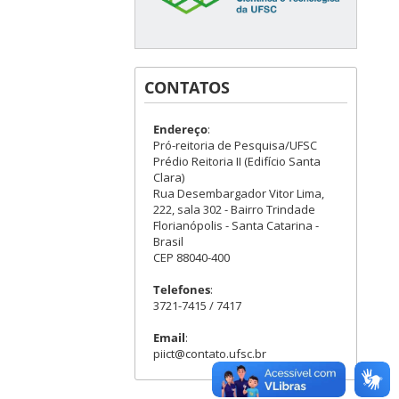
CONTATOS
Endereço
:
Pró-reitoria de Pesquisa/UFSC
Prédio Reitoria II (Edifício Santa
Clara)
Rua Desembargador Vitor Lima,
222, sala 302 - Bairro Trindade
Florianópolis - Santa Catarina -
Brasil
CEP 88040-400
Telefones
:
3721-7415 / 7417
Email
:
piict@contato.ufsc.br