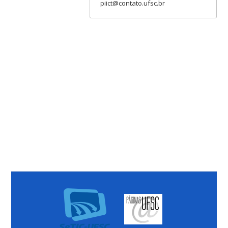
piict@contato.ufsc.br