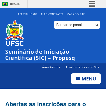
BRASIL
Simplifique!
ACESSIBILIDADE
ALTO CONTRASTE
MAPA DO SITE
Comunica BR
Participe
Acesso à informação
Legislação
Seminário de Iniciação
Canais
Científica (SIC) – Propesq
Área Restrita
Administradores do Site
MENU
Abertas as inscrições para o