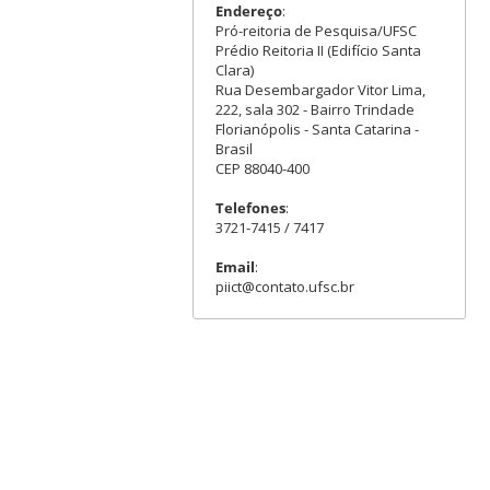
Endereço
:
Pró-reitoria de Pesquisa/UFSC
Prédio Reitoria II (Edifício Santa
Clara)
Rua Desembargador Vitor Lima,
222, sala 302 - Bairro Trindade
Florianópolis - Santa Catarina -
Brasil
CEP 88040-400
Telefones
:
3721-7415 / 7417
Email
:
piict@contato.ufsc.br