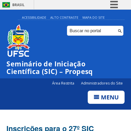
BRASIL
Simplifique!
ACESSIBILIDADE
ALTO CONTRASTE
MAPA DO SITE
Comunica BR
Participe
Acesso à informação
Legislação
Seminário de Iniciação
Canais
Científica (SIC) – Propesq
Área Restrita
Administradores do Site
MENU
Inscrições para o 27º SIC