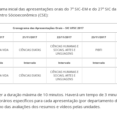
ma inicial das apresentações orais do 7º SIC-EM e do 27º SIC da
ntro Sócioeconômico (CSE):
Cronograma das Apresentações Orais – SIC UFSC 2017
017
21/11/2017
22/11/2017
23/11/2017
CIÊNCIAS HUMANAS E
A VIDA
CIÊNCIAS EXATAS
SOCIAIS, ARTES E
PIBITI
LINGUAGENS
alo
Intervalo
Intervalo
Intervalo
CIÊNCIAS HUMANAS E
A VIDA
CIÊNCIAS EXATAS
SOCIAIS, ARTES E
LINGUAGENS
er a duração máxima de 10 minutos. Haverá um tempo de 3 minu
orários específicos para cada apresentação (por departamento d
no das avaliações dos resumos e vídeos pelas unidades.