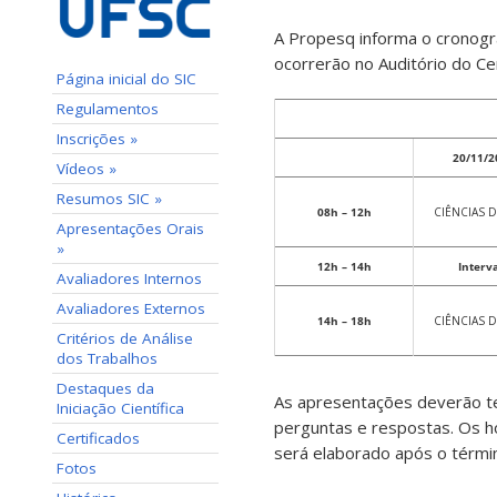
A Propesq informa o cronogra
ocorrerão no Auditório do Ce
Página inicial do SIC
Regulamentos
Inscrições »
20/11/2
Vídeos »
Resumos SIC »
08h – 12h
CIÊNCIAS D
Apresentações Orais
»
12h – 14h
Interv
Avaliadores Internos
Avaliadores Externos
14h – 18h
CIÊNCIAS D
Critérios de Análise
dos Trabalhos
Destaques da
As apresentações deverão t
Iniciação Científica
perguntas e respostas. Os h
Certificados
será elaborado após o térmi
Fotos