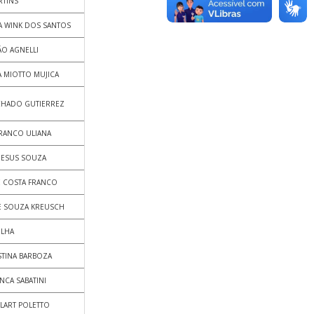
RTINS
A WINK DOS SANTOS
ÃO AGNELLI
A MIOTTO MUJICA
CHADO GUTIERREZ
RANCO ULIANA
 JESUS SOUZA
E COSTA FRANCO
DE SOUZA KREUSCH
ILHA
STINA BARBOZA
NCA SABATINI
LART POLETTO