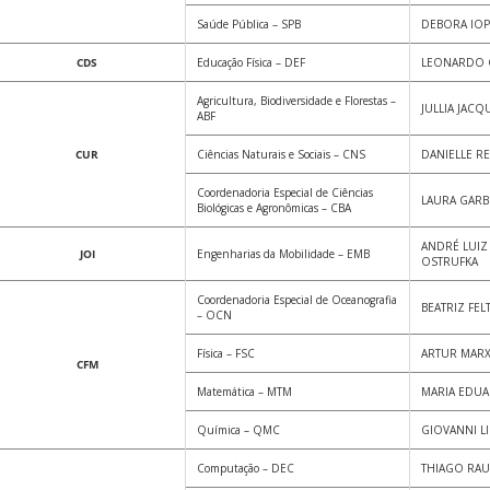
Saúde Pública – SPB
DEBORA IOP
CDS
Educação Física – DEF
LEONARDO 
Agricultura, Biodiversidade e Florestas –
JULLIA JACQ
ABF
CUR
Ciências Naturais e Sociais – CNS
DANIELLE R
Coordenadoria Especial de Ciências
LAURA GARB
Biológicas e Agronômicas – CBA
ANDRÉ LUIZ
JOI
Engenharias da Mobilidade – EMB
OSTRUFKA
Coordenadoria Especial de Oceanografia
BEATRIZ FEL
– OCN
Física – FSC
ARTUR MAR
CFM
Matemática – MTM
MARIA EDUA
Química – QMC
GIOVANNI L
Computação – DEC
THIAGO RAU