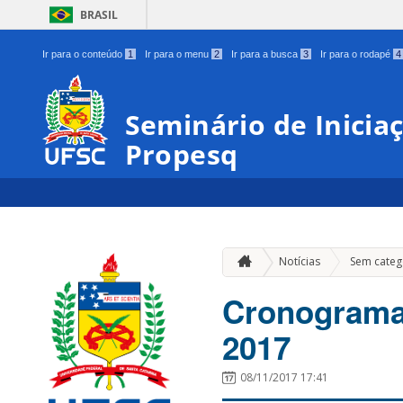
BRASIL
Ir para o conteúdo
1
Ir para o menu
2
Ir para a busca
3
Ir para o rodapé
4
Seminário de Iniciaçã
Propesq
Notícias
Sem categ
Cronograma 
2017
08/11/2017 17:41