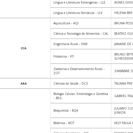
Língua e Literatura Estrangeiras – LLE
AGNES GHIS
Língua e Literatura Vernácula – LLV
HELENA BRE
Aquicultura – AQI
BRUNA PESS
Ciência e Tecnologia de Alimentos – CAL
BEATRIZ OL
Engenharia Rural – ENR
JANAINE DE 
CCA
BRUNO BIT
Fitotecnia – FIT
SCHROEDER
Zootecnia e Desenvolvimento Rural –
ZIMBÁBWE 
ZOT
ARA
Ciências da Saúde – DCS
TAUANA PRE
Biologia Celular, Embriologia e Genética
GABRIEL TRA
– BEG
JULIANO CU
Bioquímica – BQA
JÚNIOR
Botânica – BOT
KELY PAULA 