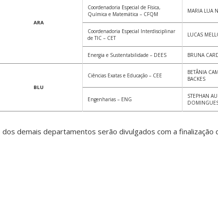
Coordenadoria Especial de Física,
MARIA LUA 
Química e Matemática – CFQM
ARA
Coordenadoria Especial Interdisciplinar
LUCAS MELL
de TIC – CET
Energia e Sustentabilidade – DEES
BRUNA CAR
BETÂNIA CA
Ciências Exatas e Educação – CEE
BACKES
BLU
STEPHAN A
Engenharias – ENG
DOMINGUES
) dos demais departamentos serão divulgados com a finalização d