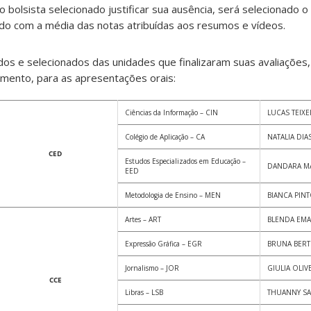
olsista selecionado justificar sua ausência, será selecionado o
cordo com a média das notas atribuídas aos resumos e vídeos.
iados e selecionados das unidades que finalizaram suas avaliações
amento, para as apresentações orais:
Ciências da Informação – CIN
LUCAS TEIXE
Colégio de Aplicação – CA
NATALIA DIA
CED
Estudos Especializados em Educação –
DANDARA M
EED
Metodologia de Ensino – MEN
BIANCA PIN
Artes – ART
BLENDA EMA
Expressão Gráfica – EGR
BRUNA BERT
Jornalismo – JOR
GIULIA OLIV
CCE
Libras – LSB
THUANNY SA