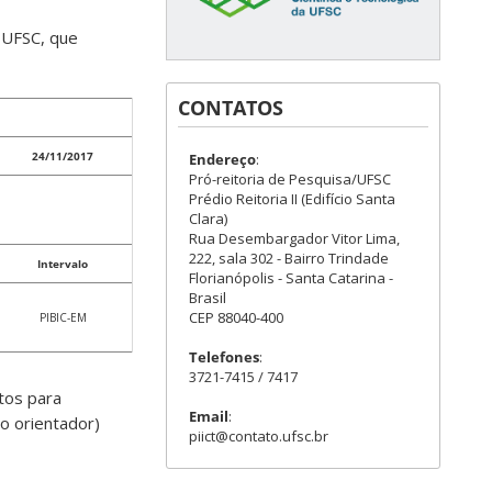
 UFSC, que
CONTATOS
24/11/2017
Endereço
:
Pró-reitoria de Pesquisa/UFSC
Prédio Reitoria II (Edifício Santa
Clara)
Rua Desembargador Vitor Lima,
222, sala 302 - Bairro Trindade
Intervalo
Florianópolis - Santa Catarina -
Brasil
CEP 88040-400
PIBIC-EM
Telefones
:
3721-7415 / 7417
tos para
Email
:
o orientador)
piict@contato.ufsc.br