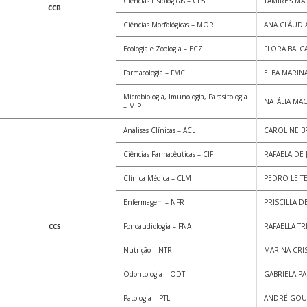
Ciências Fisiológicas – CFS
TAMIRES MA
CCB
Ciências Morfológicas – MOR
ANA CLÁUDI
Ecologia e Zoologia – ECZ
FLORA BALC
Farmacologia – FMC
ELBA MARIN
Microbiologia, Imunologia, Parasitologia
NATÁLIA MA
– MIP
Análises Clínicas – ACL
CAROLINE B
Ciências Farmacêuticas – CIF
RAFAELA DE
Clínica Médica – CLM
PEDRO LEIT
Enfermagem – NFR
PRISCILLA 
CCS
Fonoaudiologia – FNA
RAFAELLA TR
Nutrição – NTR
MARINA CRI
Odontologia – ODT
GABRIELA PA
Patologia – PTL
ANDRÉ GOU