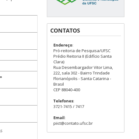
CONTATOS
Endereço
:
Pró-reitoria de Pesquisa/UFSC
Prédio Reitoria II (Edifício Santa
Clara)
Rua Desembargador Vitor Lima,
222, sala 302 - Bairro Trindade
o
Florianópolis - Santa Catarina -
Brasil
CEP 88040-400
Telefones
:
3721-7415 / 7417
Email
:
piict@contato.ufsc.br
AS