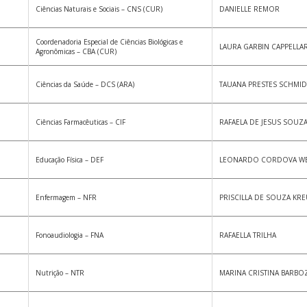
Ciências Naturais e Sociais – CNS (CUR)
DANIELLE REMOR
Coordenadoria Especial de Ciências Biológicas e
LAURA GARBIN CAPPELLA
Agronômicas – CBA (CUR)
Ciências da Saúde – DCS (ARA)
TAUANA PRESTES SCHMID
Ciências Farmacêuticas – CIF
RAFAELA DE JESUS SOUZ
Educação Física – DEF
LEONARDO CORDOVA W
Enfermagem – NFR
PRISCILLA DE SOUZA KR
Fonoaudiologia – FNA
RAFAELLA TRILHA
Nutrição – NTR
MARINA CRISTINA BARBO