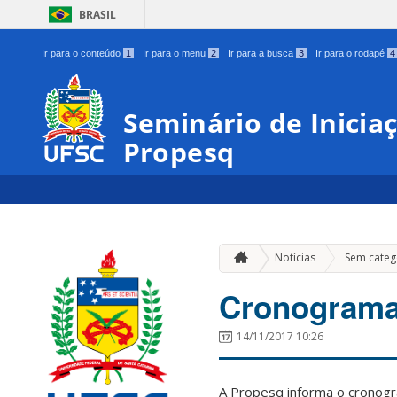
BRASIL
Ir para o conteúdo
1
Ir para o menu
2
Ir para a busca
3
Ir para o rodapé
4
Seminário de Iniciaçã
Propesq
Notícias
Sem categ
Cronograma 
14/11/2017 10:26
A Propesq informa o cronogra