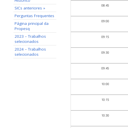
Histórico
08:45
SICs anteriores »
Perguntas Frequentes
09:00
Página principal da
Propesq
2023 – Trabalhos
09:15
selecionados
2024 – Trabalhos
09:30
selecionados
09:45
10:00
10:15
10:30