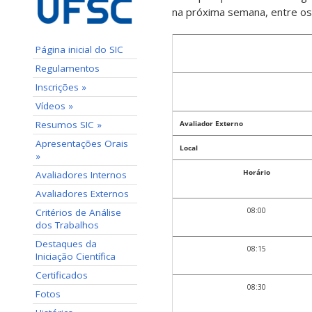
na próxima semana, entre os
Página inicial do SIC
Regulamentos
Inscrições »
Vídeos »
Resumos SIC »
Avaliador Externo
Apresentações Orais
Local
»
Horário
Avaliadores Internos
Avaliadores Externos
08:00
Critérios de Análise
dos Trabalhos
Destaques da
08:15
Iniciação Científica
Certificados
08:30
Fotos