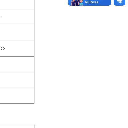
I
O
NCO