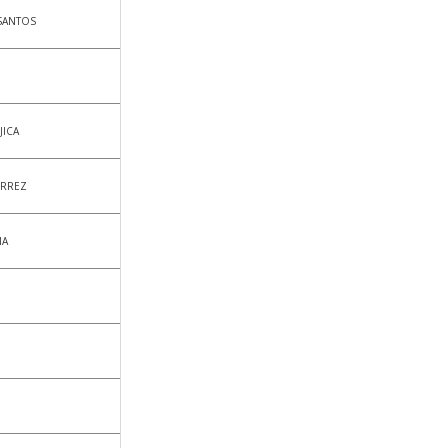
SANTOS
JICA
ERREZ
NA