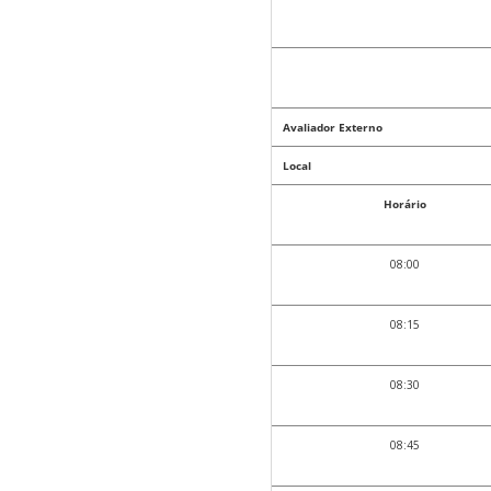
Avaliador Externo
Local
Horário
08:00
08:15
08:30
08:45