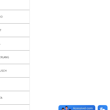
RO
T
A
ERLANG
EUSCH
ZA