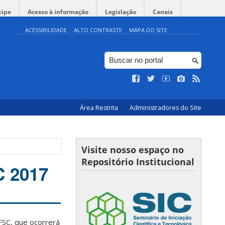
cipe
Acesso à informação
Legislação
Canais
ACESSIBILIDADE
ALTO CONTRASTE
MAPA DO SITE
Área Restrita
Administradores do Site
Visite nosso espaço no
Repositório Institucional
C 2017
FSC, que ocorrerá