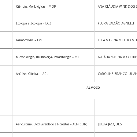
Ciências Morfológicas – MOR
ANA CLÁUDIA WINK DOS 
Ecologia e Zoologia – ECZ
FLORA BALCÃO AGNELLI
Farmacologia – FMC
ELBA MARINA MIOTTO MU
Microbiologia, Imunologia, Parasitologia – MIP
NATÁLIA MACHADO GUTI
Análises Clínicas – ACL
CAROLINE BRANCO ULIA
ALMOÇO
Agricultura, Biodiversidade e Florestas – ABF (CUR)
JULLIA JACQUES