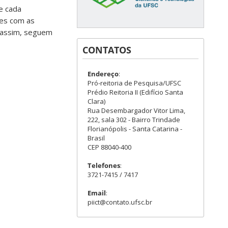
e cada
ões com as
 assim, seguem
CONTATOS
Endereço
:
Pró-reitoria de Pesquisa/UFSC
Prédio Reitoria II (Edifício Santa
Clara)
Rua Desembargador Vitor Lima,
222, sala 302 - Bairro Trindade
Florianópolis - Santa Catarina -
Brasil
CEP 88040-400
Telefones
:
3721-7415 / 7417
Email
:
piict@contato.ufsc.br