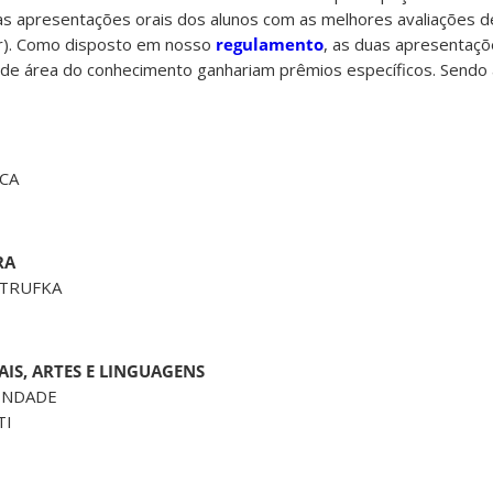
s apresentações orais dos alunos com as melhores avaliações d
r). Como disposto em nosso
regulamento
, as duas apresentaç
nde área do conhecimento ganhariam prêmios específicos. Sendo
CA
RA
STRUFKA
AIS, ARTES E LINGUAGENS
INDADE
TI