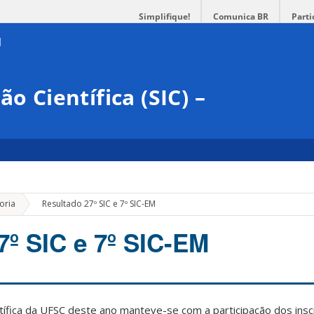
Simplifique!
Comunica BR
Parti
o Científica (SIC) –
»
oria
Resultado 27º SIC e 7º SIC-EM
7º SIC e 7º SIC-EM
ntífica da UFSC deste ano manteve-se com a participação dos ins