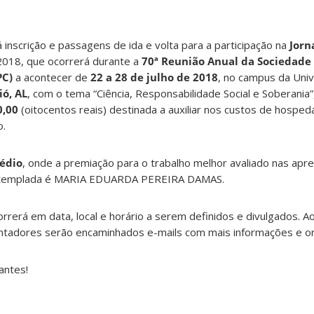
inscrição e passagens de ida e volta para a participação na
Jorn
018, que ocorrerá durante a
70ª Reunião Anual da Sociedade 
PC)
a acontecer de
22 a 28 de julho de 2018
, no campus da Uni
ó, AL
, com o tema “Ciência, Responsabilidade Social e Soberani
0,00
(oitocentos reais) destinada a auxiliar nos custos de hospe
o.
édio
, onde a premiação para o trabalho melhor avaliado nas apr
ontemplada é MARIA EDUARDA PEREIRA DAMAS.
rrerá em data, local e horário a serem definidos e divulgados. 
ntadores serão encaminhados e-mails com mais informações e or
antes!