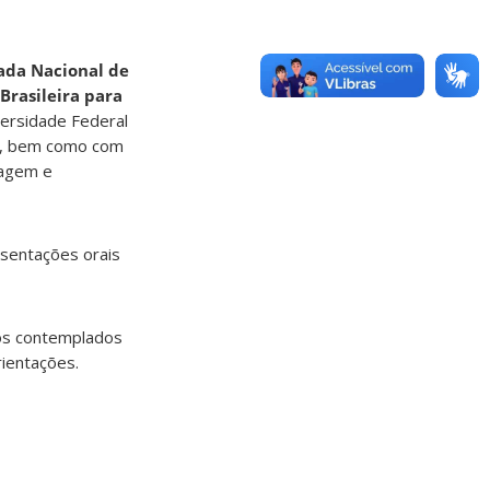
ada Nacional de
Brasileira para
versidade Federal
a”, bem como com
dagem e
esentações orais
Aos contemplados
ientações.