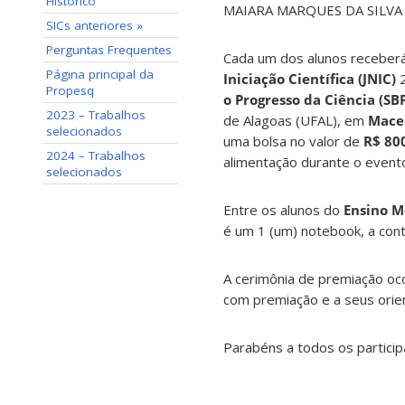
Histórico
MAIARA MARQUES DA SILVA
SICs anteriores »
Perguntas Frequentes
Cada um dos alunos receberá 
Página principal da
Iniciação Científica (JNIC)
2
Propesq
o Progresso da Ciência (SB
2023 – Trabalhos
de Alagoas (UFAL), em
Macei
selecionados
uma bolsa no valor de
R$ 80
2024 – Trabalhos
alimentação durante o event
selecionados
Entre os alunos do
Ensino M
é um 1 (um) notebook, a c
A cerimônia de premiação oco
com premiação e a seus orie
Parabéns a todos os particip