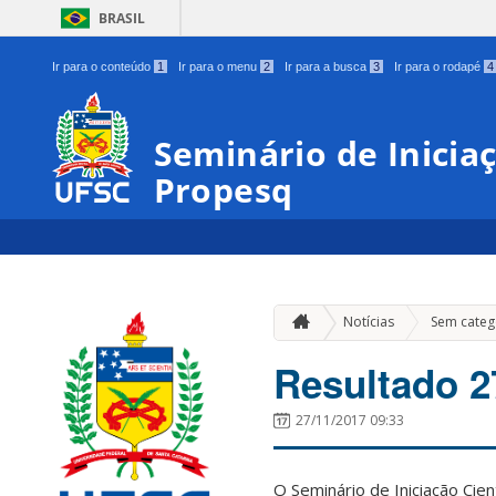
BRASIL
Ir para o conteúdo
1
Ir para o menu
2
Ir para a busca
3
Ir para o rodapé
4
Seminário de Iniciaçã
Propesq
Notícias
Sem categ
Resultado 2
27/11/2017 09:33
O Seminário de Iniciação Cie