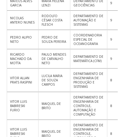
MATEUS ALVES
MARIA HELENA
DEPARTAMENTO DE
9
8
8
GARCIA
LENZI
GEOCIÊNCIAS
RODOLFO
DEPARTAMENTO DE
NICOLAS
CÉSAR COSTA
AUTOMAÇÃO E
9
9
9
ANTERO NUNES
FLESCH
SISTEMAS
COORDENADORIA
PEDRO ALIPIO
PEDRO DE
ESPECIAL DE
9
8
9
NETO
SOUZA PEREIRA
OCEANOGRAFIA
RICARDO
PAULO MENDES
DEPARTAMENTO DE
MACHADO DA
DE CARVALHO
9
9
9
MATEMÁTICA (CFM)
MOTTA
NETO
DEPARTAMENTO DE
LUCILA MARIA
VITOR ALLAN
ENGENHARIA DE
DE SOUZA
8
8
9
PRATS RASPINI
PRODUÇÃO E
CAMPOS
SISTEMAS
DEPARTAMENTO DE
VITOR LUIS
ENGENHARIA DE
MAIQUEL DE
BABIRESKI
CONTROLE,
8
8
9
BRITO
FURIO
AUTOMAÇÃO E
COMPUTAÇÃO
DEPARTAMENTO DE
VITOR LUIS
ENGENHARIA DE
MAIQUEL DE
BABIRESKI
CONTROLE,
8
8
8
BRITO