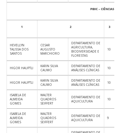
PIBIC – CIÊNCIAS DA VIDA
1
2
3
4
5
DEPARTAMENTO DE
HEVELLYN
CESAR
AGRICULTURA,
TALISSA DOS
AUGUSTO
10
10
9
BIODIVERSIDADE E
SANTOS
MARCHIORO
FLORESTAS
KARIN SILVA
DEPARTAMENTO DE
HIGOR HAUPTLI
10
10
8
CAUMO
ANÁLISES CLÍNICAS
KARIN SILVA
DEPARTAMENTO DE
HIGOR HAUPTLI
10
10
10
CAUMO
ANÁLISES CLÍNICAS
ISABELA DE
WALTER
DEPARTAMENTO DE
ALMEIDA
QUADROS
10
9
10
AQUICULTURA
GOMES
SEIFFERT
ISABELA DE
WALTER
DEPARTAMENTO DE
ALMEIDA
QUADROS
9
10
10
AQUICULTURA
GOMES
SEIFFERT
DEPARTAMENTO DE