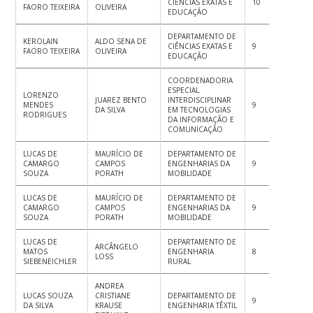
CIÊNCIAS EXATAS E
10
10
10
FAORO TEIXEIRA
OLIVEIRA
EDUCAÇÃO
DEPARTAMENTO DE
KEROLAIN
ALDO SENA DE
CIÊNCIAS EXATAS E
9
9
9
FAORO TEIXEIRA
OLIVEIRA
EDUCAÇÃO
COORDENADORIA
ESPECIAL
LORENZO
JUAREZ BENTO
INTERDISCIPLINAR
MENDES
9
10
9
DA SILVA
EM TECNOLOGIAS
RODRIGUES
DA INFORMAÇÃO E
COMUNICAÇÃO
LUCAS DE
MAURÍCIO DE
DEPARTAMENTO DE
CAMARGO
CAMPOS
ENGENHARIAS DA
9
9
9
SOUZA
PORATH
MOBILIDADE
LUCAS DE
MAURÍCIO DE
DEPARTAMENTO DE
CAMARGO
CAMPOS
ENGENHARIAS DA
9
9
9
SOUZA
PORATH
MOBILIDADE
LUCAS DE
DEPARTAMENTO DE
ARCÂNGELO
MATOS
ENGENHARIA
8
9
8
LOSS
SIEBENEICHLER
RURAL
ANDREA
LUCAS SOUZA
CRISTIANE
DEPARTAMENTO DE
9
9
9.
DA SILVA
KRAUSE
ENGENHARIA TÊXTIL