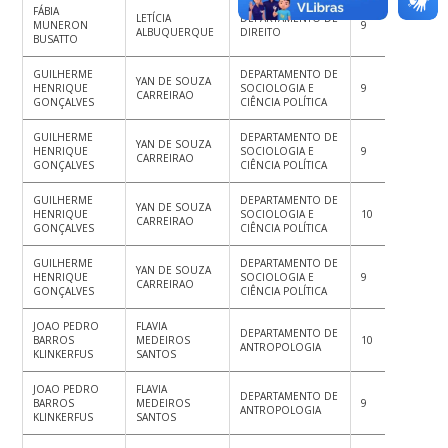
FÁBIA
LETÍCIA
DEPARTAMENTO DE
MUNERON
9
9
10
ALBUQUERQUE
DIREITO
BUSATTO
GUILHERME
DEPARTAMENTO DE
YAN DE SOUZA
HENRIQUE
SOCIOLOGIA E
9
9.8
9.
CARREIRAO
GONÇALVES
CIÊNCIA POLÍTICA
GUILHERME
DEPARTAMENTO DE
YAN DE SOUZA
HENRIQUE
SOCIOLOGIA E
9
9
10
CARREIRAO
GONÇALVES
CIÊNCIA POLÍTICA
GUILHERME
DEPARTAMENTO DE
YAN DE SOUZA
HENRIQUE
SOCIOLOGIA E
10
10
10
CARREIRAO
GONÇALVES
CIÊNCIA POLÍTICA
GUILHERME
DEPARTAMENTO DE
YAN DE SOUZA
HENRIQUE
SOCIOLOGIA E
9
8.5
9
CARREIRAO
GONÇALVES
CIÊNCIA POLÍTICA
JOAO PEDRO
FLAVIA
DEPARTAMENTO DE
BARROS
MEDEIROS
10
10
10
ANTROPOLOGIA
KLINKERFUS
SANTOS
JOAO PEDRO
FLAVIA
DEPARTAMENTO DE
BARROS
MEDEIROS
9
8.7
9
ANTROPOLOGIA
KLINKERFUS
SANTOS