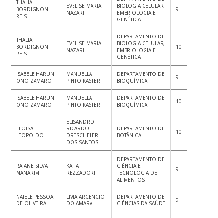
THALIA
EVELISE MARIA
BIOLOGIA CELULAR,
BORDIGNON
9
9
10
NAZARI
EMBRIOLOGIA E
REIS
GENÉTICA
DEPARTAMENTO DE
THALIA
EVELISE MARIA
BIOLOGIA CELULAR,
BORDIGNON
10
10
10
NAZARI
EMBRIOLOGIA E
REIS
GENÉTICA
ISABELE HARUN
MANUELLA
DEPARTAMENTO DE
9
10
10
ONO ZAMARO
PINTO KASTER
BIOQUÍMICA
ISABELE HARUN
MANUELLA
DEPARTAMENTO DE
10
10
9
ONO ZAMARO
PINTO KASTER
BIOQUÍMICA
ELISANDRO
ELOISA
RICARDO
DEPARTAMENTO DE
10
10
10
LEOPOLDO
DRESCHELER
BOTÂNICA
DOS SANTOS
DEPARTAMENTO DE
RAIANE SILVA
KATIA
CIÊNCIA E
9
9
9
MANARIM
REZZADORI
TECNOLOGIA DE
ALIMENTOS
NAIELE PESSOA
LIVIA ARCENCIO
DEPARTAMENTO DE
9
9
9
DE OLIVEIRA
DO AMARAL
CIÊNCIAS DA SAÚDE