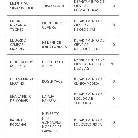
DEPARTAMENTO DE
MATEUS DA
THIAGO CAON
CIÊNCIAS
10
9
10
SILVA SIMPLICIO
FARMACÊUTICAS
FABIANI
DEPARTAMENTO DE
CILENE LINO DE
FERNANDA
CIÊNCIAS
10
10
10
OLIVEIRA
TRICHES
FISIOLÓGICAS
EDUARDO
DEPARTAMENTO DE
HEILIANE DE
CAMPOS
CIÊNCIAS
10
10
10
BRITO FONTANA
MARTINS
MORFOLÓGICAS
DEPARTAMENTO DE
FELIPE GODOY
LIRIO LUIZ DAL
CIÊNCIAS NATURAIS
9
10
10
FABICIACK
VESCO
E SOCIAIS
HELENA MAFRA
DEPARTAMENTO DE
ROGER WALZ
10
9
9
MARTINS
CLÍNICA MÉDICA
DEPARTAMENTO DE
BIANCA PINTO
NATALIA
ECOLOGIA E
10
8.5
8.
DE MORAIS
HANAZAKI
ZOOLOGIA
HUMBERTO
JORGE
KAUANA
DEPARTAMENTO DE
GONÇALVES
10
9
9
POSSAMAI
EDUCAÇÃO FÍSICA
MOREIRA DE
CARVALHO