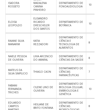
ISADORA
MADALENA
DEPARTAMENTO DE
10
9
10
ROSSETO
CANINA
FONOAUDIOLOGIA
PINHEIRO
ELISANDRO
ELOISA
RICARDO
DEPARTAMENTO DE
10
10
10
LEOPOLDO
DRESCHELER
BOTÂNICA
DOS SANTOS
DEPARTAMENTO DE
RAIANE SILVA
KATIA
CIÊNCIA E
8
8
8
MANARIM
REZZADORI
TECNOLOGIA DE
ALIMENTOS
NAIELE PESSOA
LIVIA ARCENCIO
DEPARTAMENTO DE
8
8
8
DE OLIVEIRA
DO AMARAL
CIÊNCIAS DA SAÚDE
DEPARTAMENTO DE
MATEUS DA
THIAGO CAON
CIÊNCIAS
7
8
7
SILVA SIMPLICIO
FARMACÊUTICAS
DEPARTAMENTO DE
FABIANI
CILENE LINO DE
BIOLOGIA CELULAR,
FERNANDA
10
10
10
OLIVEIRA
EMBRIOLOGIA E
TRICHES
GENÉTICA
EDUARDO
DEPARTAMENTO DE
HEILIANE DE
CAMPOS
CIÊNCIAS
8
8
8
BRITO FONTANA
MARTINS
MORFOLÓGICAS