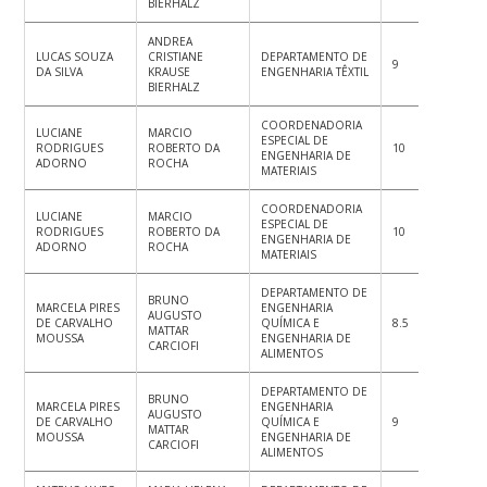
BIERHALZ
ANDREA
LUCAS SOUZA
CRISTIANE
DEPARTAMENTO DE
9
8
8
DA SILVA
KRAUSE
ENGENHARIA TÊXTIL
BIERHALZ
COORDENADORIA
LUCIANE
MARCIO
ESPECIAL DE
RODRIGUES
ROBERTO DA
10
10
10
ENGENHARIA DE
ADORNO
ROCHA
MATERIAIS
COORDENADORIA
LUCIANE
MARCIO
ESPECIAL DE
RODRIGUES
ROBERTO DA
10
10
10
ENGENHARIA DE
ADORNO
ROCHA
MATERIAIS
DEPARTAMENTO DE
BRUNO
MARCELA PIRES
ENGENHARIA
AUGUSTO
DE CARVALHO
QUÍMICA E
8.5
9
8.
MATTAR
MOUSSA
ENGENHARIA DE
CARCIOFI
ALIMENTOS
DEPARTAMENTO DE
BRUNO
MARCELA PIRES
ENGENHARIA
AUGUSTO
DE CARVALHO
QUÍMICA E
9
10
9
MATTAR
MOUSSA
ENGENHARIA DE
CARCIOFI
ALIMENTOS