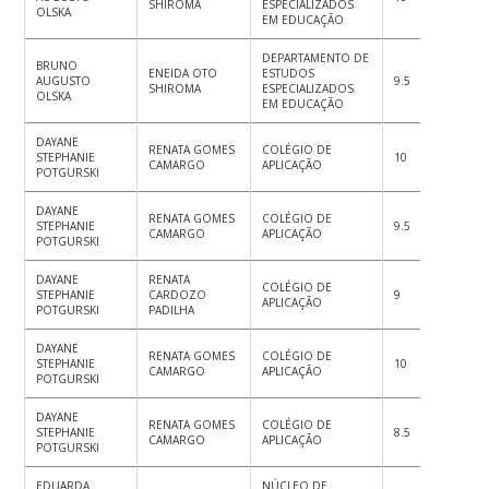
SHIROMA
ESPECIALIZADOS
OLSKA
EM EDUCAÇÃO
DEPARTAMENTO DE
BRUNO
ENEIDA OTO
ESTUDOS
AUGUSTO
9.5
9.5
10
SHIROMA
ESPECIALIZADOS
OLSKA
EM EDUCAÇÃO
DAYANE
RENATA GOMES
COLÉGIO DE
STEPHANIE
10
10
10
CAMARGO
APLICAÇÃO
POTGURSKI
DAYANE
RENATA GOMES
COLÉGIO DE
STEPHANIE
9.5
9.5
9
CAMARGO
APLICAÇÃO
POTGURSKI
DAYANE
RENATA
COLÉGIO DE
STEPHANIE
CARDOZO
9
8
9
APLICAÇÃO
POTGURSKI
PADILHA
DAYANE
RENATA GOMES
COLÉGIO DE
STEPHANIE
10
10
10
CAMARGO
APLICAÇÃO
POTGURSKI
DAYANE
RENATA GOMES
COLÉGIO DE
STEPHANIE
8.5
8.5
9
CAMARGO
APLICAÇÃO
POTGURSKI
EDUARDA
NÚCLEO DE