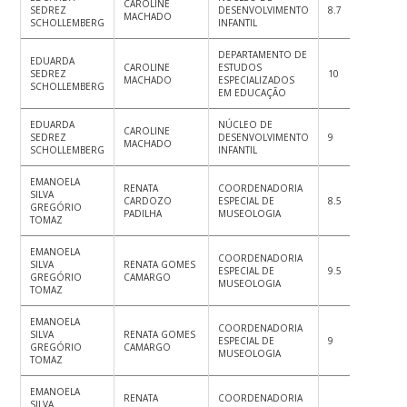
CAROLINE
SEDREZ
DESENVOLVIMENTO
8.7
8.5
8.
MACHADO
SCHOLLEMBERG
INFANTIL
DEPARTAMENTO DE
EDUARDA
CAROLINE
ESTUDOS
SEDREZ
10
10
10
MACHADO
ESPECIALIZADOS
SCHOLLEMBERG
EM EDUCAÇÃO
EDUARDA
NÚCLEO DE
CAROLINE
SEDREZ
DESENVOLVIMENTO
9
8.5
8.
MACHADO
SCHOLLEMBERG
INFANTIL
EMANOELA
RENATA
COORDENADORIA
SILVA
CARDOZO
ESPECIAL DE
8.5
8
9
GREGÓRIO
PADILHA
MUSEOLOGIA
TOMAZ
EMANOELA
COORDENADORIA
SILVA
RENATA GOMES
ESPECIAL DE
9.5
9.5
9
GREGÓRIO
CAMARGO
MUSEOLOGIA
TOMAZ
EMANOELA
COORDENADORIA
SILVA
RENATA GOMES
ESPECIAL DE
9
8
8.
GREGÓRIO
CAMARGO
MUSEOLOGIA
TOMAZ
EMANOELA
RENATA
COORDENADORIA
SILVA