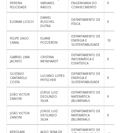
PEREIRA
VARVAKIS
ENGENHARIA DO
9
10
10
FELICIDADE
RADOS
CONHECIMENTO
DANIEL
DEPARTAMENTO DE
ELISMAR LOSCH
RUSCHEL
9
9
10
FÍSICA
DUTRA
DEPARTAMENTO DE
FELIPE ZAGO
ELIANE
ENERGIA E
10
10
10
CANAL
POZZEBON
SUSTENTABILIDADE
DEPARTAMENTO DE
GABRIEL LIMA
CRISTINA
INFORMÁTICA E
9
9
9
JACINTO
MEINHARDT
ESTATÍSTICA
GUSTAVO
DEPARTAMENTO DE
LUCIANO LOPES
CANTARELLI
ENERGIA E
9
8
10
PFITSCHER
COSTA
SUSTENTABILIDADE
JORGE LUIZ
DEPARTAMENTO DE
JOÃO VICTOR
DEOLINDO
MATEMÁTICA
9
10
9
ZANONI
SILVA
(BLUMENAU)
JORGE LUIZ
DEPARTAMENTO DE
JOÃO VICTOR
DEOLINDO
MATEMÁTICA
9
8
8
ZANONI
SILVA
(BLUMENAU)
DEPARTAMENTO DE
KEROLAIN
ALDO SENA DE