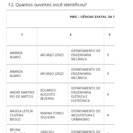
Quantos ouvintes você identificou?
PIBIC – CIÊNCIAS EXATAS, DA TERRA E E
1
2
3
4
5
DEPARTAMENTO DE
AMANDA
ARCANJO LENZI
ENGENHARIA
9
10
9
ALIANO
MECÂNICA
DEPARTAMENTO DE
AMANDA
ARCANJO LENZI
ENGENHARIA
9
10
9
ALIANO
MECÂNICA
DEPARTAMENTO DE
EDUARDO
ANDRE MARTINS
ENGENHARIA
AUGUSTO
9
10
9
PIO DE MATTOS
ELÉTRICA E
BEZERRA
ELETRÔNICA
ANGELA LETICIA
DEPARTAMENTO DE
MARINA TONELI
OLIVEIRA
ARQUITETURA E
8
8
10
SIQUEIRA
BIESUZ
URBANISMO
BRUNA
GRACIELI
DEPARTAMENTO DE