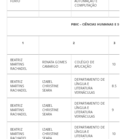
FURIO
AUTOMAÇÃO E
COMPUTAÇÃO
PIBIC – CIÊNCIAS HUMANAS E SOCIAIS, LET
1
2
3
4
5
BEATRIZ
RENATA GOMES
COLÉGIO DE
MARTINS
10
10
10
CAMARGO
APLICAÇÃO
RACHADEL
DEPARTAMENTO DE
BEATRIZ
IZABEL
LÍNGUA E
MARTINS
CHRISTINE
8.5
9
9
LITERATURA
RACHADEL
SEARA
VERNÁCULAS
DEPARTAMENTO DE
BEATRIZ
IZABEL
LÍNGUA E
MARTINS
CHRISTINE
9
9.5
10
LITERATURA
RACHADEL
SEARA
VERNÁCULAS
DEPARTAMENTO DE
BEATRIZ
IZABEL
LÍNGUA E
MARTINS
CHRISTINE
10
10
10
LITERATURA
RACHADEL
SEARA