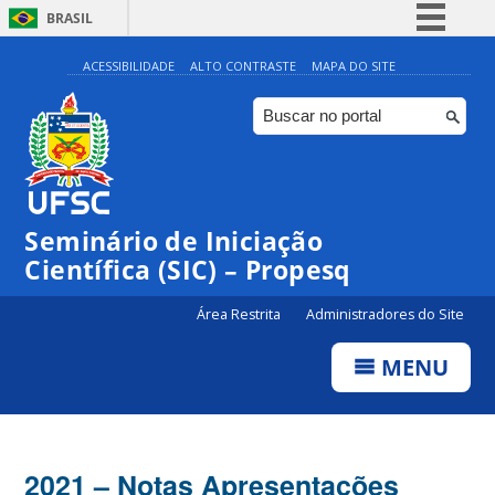
BRASIL
Simplifique!
ACESSIBILIDADE
ALTO CONTRASTE
MAPA DO SITE
Comunica BR
Participe
Acesso à informação
Legislação
Seminário de Iniciação
Canais
Científica (SIC) – Propesq
Área Restrita
Administradores do Site
MENU
2021 – Notas Apresentações