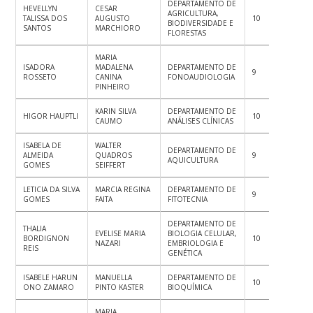
DEPARTAMENTO DE
HEVELLYN
CESAR
AGRICULTURA,
TALISSA DOS
AUGUSTO
10
10
10
BIODIVERSIDADE E
SANTOS
MARCHIORO
FLORESTAS
MARIA
ISADORA
MADALENA
DEPARTAMENTO DE
9
9
9
ROSSETO
CANINA
FONOAUDIOLOGIA
PINHEIRO
KARIN SILVA
DEPARTAMENTO DE
HIGOR HAUPTLI
10
8
8
CAUMO
ANÁLISES CLÍNICAS
ISABELA DE
WALTER
DEPARTAMENTO DE
ALMEIDA
QUADROS
9
9
9
AQUICULTURA
GOMES
SEIFFERT
LETICIA DA SILVA
MARCIA REGINA
DEPARTAMENTO DE
9
9
10
GOMES
FAITA
FITOTECNIA
DEPARTAMENTO DE
THALIA
EVELISE MARIA
BIOLOGIA CELULAR,
BORDIGNON
10
10
10
NAZARI
EMBRIOLOGIA E
REIS
GENÉTICA
ISABELE HARUN
MANUELLA
DEPARTAMENTO DE
10
9
9
ONO ZAMARO
PINTO KASTER
BIOQUÍMICA
MARIA