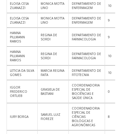
ELOISA CESA
MONICA MOTTA
DEPARTAMENTO DE
10
9
9
ZUANAZZI
LINO
ENFERMAGEM
ELOISA CESA
MONICA MOTTA
DEPARTAMENTO DE
9
9
9
ZUANAZZI
LINO
ENFERMAGEM
HANNA
REGINA DE
DEPARTAMENTO DE
PILLMANN
9
10
10
SORDI
FARMACOLOGIA
RAMOS
HANNA
REGINA DE
DEPARTAMENTO DE
PILLMANN
10
10
9
SORDI
FARMACOLOGIA
RAMOS
LETICIA DA SILVA
MARCIA REGINA
DEPARTAMENTO DE
10
10
10
GOMES
FAITA
FITOTECNIA
COORDENADORIA
IGGOR
GRASIELA DE
ESPECIAL DE
FREDERICO
0
0
0
BASTIANI
BIOCIÊNCIAS E
ORTLIEB
SAÚDE ÚNICA
COORDENADORIA
ESPECIAL DE
SAMUEL LUIZ
IURY BORGA
CIÊNCIAS
8
8
9
FIOREZE
BIOLÓGICAS E
AGRONÔMICAS