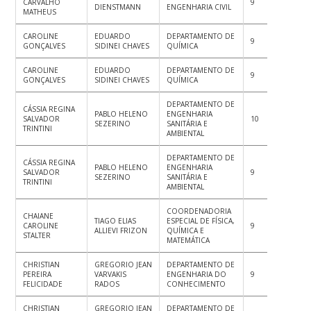
CARVALHO
9
8
9
DIENSTMANN
ENGENHARIA CIVIL
MATHEUS
CAROLINE
EDUARDO
DEPARTAMENTO DE
9
9
9.
GONÇALVES
SIDINEI CHAVES
QUÍMICA
CAROLINE
EDUARDO
DEPARTAMENTO DE
9
9
9
GONÇALVES
SIDINEI CHAVES
QUÍMICA
DEPARTAMENTO DE
CÁSSIA REGINA
PABLO HELENO
ENGENHARIA
SALVADOR
10
9.5
10
SEZERINO
SANITÁRIA E
TRINTINI
AMBIENTAL
DEPARTAMENTO DE
CÁSSIA REGINA
PABLO HELENO
ENGENHARIA
SALVADOR
9
9
10
SEZERINO
SANITÁRIA E
TRINTINI
AMBIENTAL
COORDENADORIA
CHAIANE
TIAGO ELIAS
ESPECIAL DE FÍSICA,
CAROLINE
9
8
9
ALLIEVI FRIZON
QUÍMICA E
STALTER
MATEMÁTICA
CHRISTIAN
GREGORIO JEAN
DEPARTAMENTO DE
PEREIRA
VARVAKIS
ENGENHARIA DO
9
8.5
10
FELICIDADE
RADOS
CONHECIMENTO
CHRISTIAN
GREGORIO JEAN
DEPARTAMENTO DE