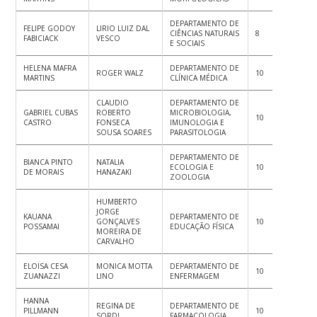
DEPARTAMENTO DE
FELIPE GODOY
LIRIO LUIZ DAL
CIÊNCIAS NATURAIS
8
8
8
FABICIACK
VESCO
E SOCIAIS
HELENA MAFRA
DEPARTAMENTO DE
ROGER WALZ
10
10
8
MARTINS
CLÍNICA MÉDICA
CLAUDIO
DEPARTAMENTO DE
GABRIEL CUBAS
ROBERTO
MICROBIOLOGIA,
10
9
10
CASTRO
FONSECA
IMUNOLOGIA E
SOUSA SOARES
PARASITOLOGIA
DEPARTAMENTO DE
BIANCA PINTO
NATALIA
ECOLOGIA E
10
10
10
DE MORAIS
HANAZAKI
ZOOLOGIA
HUMBERTO
JORGE
KAUANA
DEPARTAMENTO DE
GONÇALVES
10
8
8
POSSAMAI
EDUCAÇÃO FÍSICA
MOREIRA DE
CARVALHO
ELOISA CESA
MONICA MOTTA
DEPARTAMENTO DE
10
8
8
ZUANAZZI
LINO
ENFERMAGEM
HANNA
REGINA DE
DEPARTAMENTO DE
PILLMANN
10
10
10
SORDI
FARMACOLOGIA