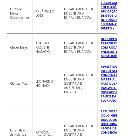
E AGREGAÇÃO DO
SOLO APÓS A
Lucas de
DEPARTAMENTO DE
ARCÂNGELO
APLICAÇÃO DE
Matos
ENGENHARIA
LOSS
DEJETOS LÍQUIDOS
Siebeneichler
RURAL / ENR/CCA
DE SUÍNOS EM
SISTEMA PLANTIO
DIRETO t
DESEMPENHO DE
ALBERTO
DEPARTAMENTO DE
TRATOR DE RABIÇAS
Cleber Meyer
KAZUSHI
ENGENHARIA
COM RODADOS
NAGAOKA
RURAL / ENR/CCA
PNEUMÁTICOS E
METÁLICOS
INVESTIGAÇÃO DA
INFLUÊNCIA DA
DEPARTAMENTO DE
CONCENTRAÇÃO DE
ENGENHARIA
MATERIAL
LEONARDO
Clarissa May
SANITÁRIA E
PARTICULADO
HOINASKI
AMBIENTAL /
INALÁVEL NOS
ENS/CTC
INDICADORES DE
SAÚDE DA CIDADE DE
FLORIANÓPOLIS/SC
ESTUDOS SOBRE
CICLO HIDROLÓGICO,
BIOGEOQUÍMICA E
HIDRODINAMICA DA
DEPARTAMENTO DE
LAGOA DA
Luiz Olavo
ENGENHARIA
PATRÍCIA
CONCEIÇÃO –
de Holanda
SANITÁRIA E