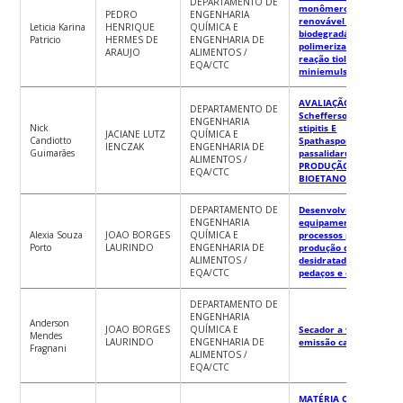
DEPARTAMENTO DE
monômero
PEDRO
ENGENHARIA
renovável e
Leticia Karina
HENRIQUE
QUÍMICA E
biodegradável para
Patricio
HERMES DE
ENGENHARIA DE
polimerização via
ARAUJO
ALIMENTOS /
reação tiol-eno em
EQA/CTC
miniemulsão
AVALIAÇÃO DE
DEPARTAMENTO DE
Scheffersomyces
ENGENHARIA
Nick
stipitis E
JACIANE LUTZ
QUÍMICA E
Candiotto
Spathaspora
IENCZAK
ENGENHARIA DE
Guimarães
passalidarum NA
ALIMENTOS /
PRODUÇÃO DE
EQA/CTC
BIOETANOL
DEPARTAMENTO DE
Desenvolvimento de
ENGENHARIA
equipamentos e
Alexia Souza
JOAO BORGES
QUÍMICA E
processos para a
Porto
LAURINDO
ENGENHARIA DE
produção de frutas
ALIMENTOS /
desidratadas em
EQA/CTC
pedaços e em pó
DEPARTAMENTO DE
ENGENHARIA
Anderson
JOAO BORGES
QUÍMICA E
Secador a vácuo sem
Mendes
LAURINDO
ENGENHARIA DE
emissão carbono
Fragnani
ALIMENTOS /
EQA/CTC
MATÉRIA ORGÂNICA