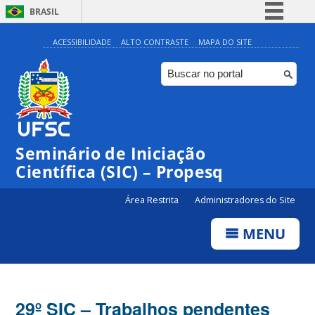
BRASIL
Simplifique!
ACESSIBILIDADE
ALTO CONTRASTE
MAPA DO SITE
Comunica BR
Participe
Acesso à informação
Legislação
Seminário de Iniciação
Canais
Científica (SIC) – Propesq
Área Restrita
Administradores do Site
MENU
29º SIC – Trabalhos pendentes