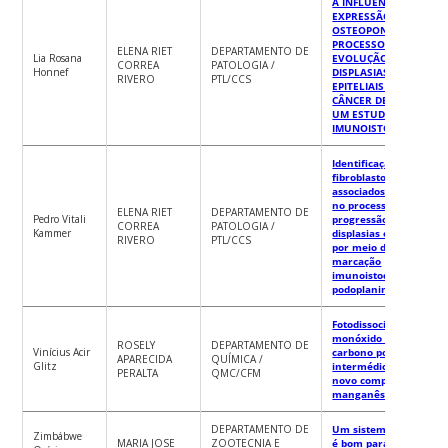
A INFLUÊNCIA DA
EXPRESSÃO DE
OSTEOPONTINA NO
PROCESSO DE
ELENA RIET
DEPARTAMENTO DE
Lia Rosana
EVOLUÇÃO DAS
CORREA
PATOLOGIA /
Honnef
DISPLASIAS
RIVERO
PTL/CCS
EPITELIAIS PARA O
CÂNCER DE BOCA:
UM ESTUDO
IMUNOISTOQUÍMICO.
Identificação de
fibroblastos
associados ao câncer
no processo de
ELENA RIET
DEPARTAMENTO DE
Pedro Vitali
progressão de
CORREA
PATOLOGIA /
Kammer
displasias epiteliais,
RIVERO
PTL/CCS
por meio da
marcação
imunoistoquimica da
podoplanina
Fotodissociação de
monóxido de
ROSELY
DEPARTAMENTO DE
Vinícius Acir
carbono por
APARECIDA
QUÍMICA /
Glitz
intermédio de um
PERALTA
QMC/CFM
novo composto de
manganês(I)
DEPARTAMENTO DE
Um sistema natural
Zimbábwe
MARIA JOSE
ZOOTECNIA E
é bom para o frango