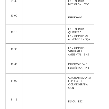
09:45
ENGENHARIA
CIÊNCIAS 
MECÂNICA – EMC
INFORMAÇ
10:00
INTERVALO
INTERVAL
ENGENHARIA
ESTUDOS
10:15
QUÍMICA E
ESPECIAL
ENGENHARIA DE
EM EDUCA
ALIMENTOS – EQA
EED
ENGENHARIA
10:30
METODOL
SANITÁRIA E
ENSINO –
AMBIENTAL – ENS
10:45
INFORMÁTICA E
COLÉGIO 
ESTATÍSTICA – INE
APLICAÇÃO
COORDENADORIA
NÚCLEO 
11:00
ESPECIAL DE
DESENVO
OCEANOGRAFIA –
INFANTIL 
OCN
11:15
ANTROPOL
FÍSICA – FSC
ANT