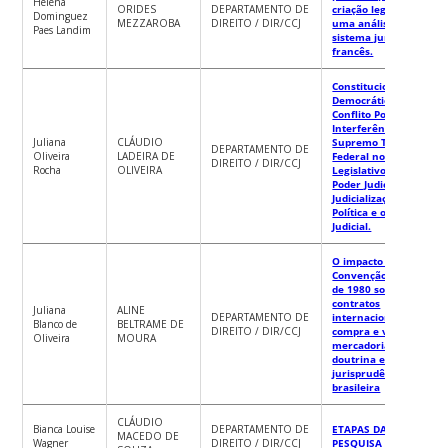
Helena
ORIDES
DEPARTAMENTO DE
criação legislativa:
Dominguez
MEZZAROBA
DIREITO / DIR/CCJ
uma análise do
Paes Landim
sistema jurídico
francês.
Constitucionalismo
Democrático e
Conflito Político – A
Interferência Do
Juliana
CLÁUDIO
Supremo Tribunal
DEPARTAMENTO DE
Oliveira
LADEIRA DE
Federal no Poder
DIREITO / DIR/CCJ
Rocha
OLIVEIRA
Legislativo e no
Poder Judiciário: A
Judicialização Da
Política e o Ativismo
Judicial.
O impacto da
Convenção de Viena
de 1980 sobre os
contratos
Juliana
ALINE
DEPARTAMENTO DE
internacionais de
Blanco de
BELTRAME DE
DIREITO / DIR/CCJ
compra e venda de
Oliveira
MOURA
mercadorias na
doutrina e na
jurisprudência
brasileira
CLÁUDIO
Bianca Louise
DEPARTAMENTO DE
ETAPAS DA
MACEDO DE
Wagner
DIREITO / DIR/CCJ
PESQUISA