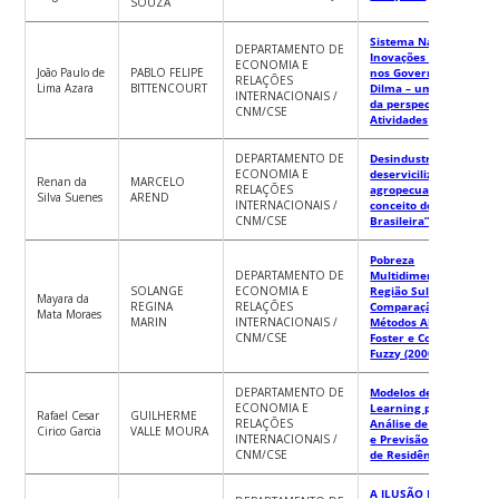
SOUZA
Sistema Nacional de
DEPARTAMENTO DE
Inovações Brasileiro
ECONOMIA E
João Paulo de
PABLO FELIPE
nos Governos Lula e
RELAÇÕES
Lima Azara
BITTENCOURT
Dilma – uma análise
INTERNACIONAIS /
da perspectiva das
CNM/CSE
Atividades
DEPARTAMENTO DE
Desindustrialização,
ECONOMIA E
deservicilização e
Renan da
MARCELO
RELAÇÕES
agropecuarização: o
Silva Suenes
AREND
INTERNACIONAIS /
conceito de “Doença
CNM/CSE
Brasileira”
Pobreza
DEPARTAMENTO DE
Multidimensional na
SOLANGE
ECONOMIA E
Região Sul do Brasil:
Mayara da
REGINA
RELAÇÕES
Comparação dos
Mata Moraes
MARIN
INTERNACIONAIS /
Métodos Alkire-
CNM/CSE
Foster e Conjunto
Fuzzy (2000-2010)
DEPARTAMENTO DE
Modelos de Machine
ECONOMIA E
Learning para
Rafael Cesar
GUILHERME
RELAÇÕES
Análise de Regressão
Cirico Garcia
VALLE MOURA
INTERNACIONAIS /
e Previsão de Preço
CNM/CSE
de Residências
A ILUSÃO DO DUPLO-