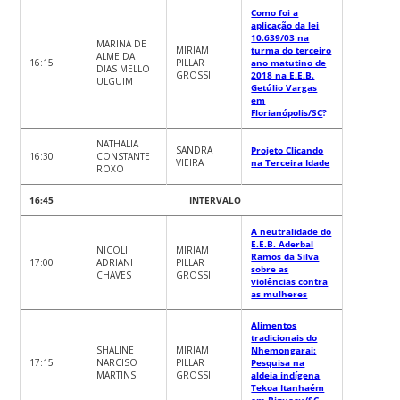
Como foi a
aplicação da lei
10.639/03 na
MARINA DE
MIRIAM
turma do terceiro
ALMEIDA
16:15
PILLAR
ano matutino de
DIAS MELLO
GROSSI
2018 na E.E.B.
ULGUIM
Getúlio Vargas
em
Florianópolis/SC
?
NATHALIA
SANDRA
Projeto Clicando
16:30
CONSTANTE
VIEIRA
na Terceira Idade
ROXO
16:45
INTERVALO
A neutralidade do
E.E.B. Aderbal
NICOLI
MIRIAM
Ramos da Silva
17:00
ADRIANI
PILLAR
sobre as
CHAVES
GROSSI
violências contra
as mulheres
Alimentos
tradicionais do
SHALINE
MIRIAM
Nhemongarai:
17:15
NARCISO
PILLAR
Pesquisa na
MARTINS
GROSSI
aldeia indígena
Tekoa Itanhaém
em Biguaçu/SC