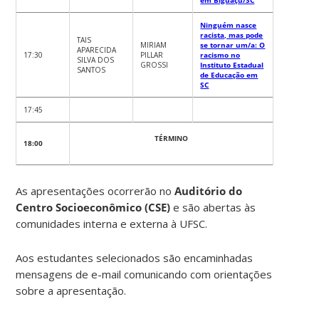
Ninguém nasce
racista, mas pode
TAIS
MIRIAM
se tornar um/a: O
APARECIDA
17:30
PILLAR
racismo no
SILVA DOS
GROSSI
Instituto Estadual
SANTOS
de Educação em
SC
17:45
TÉRMINO
18:00
As apresentações ocorrerão no
Auditório do
Centro Socioeconômico (CSE)
e são abertas às
comunidades interna e externa à UFSC.
Aos estudantes selecionados são encaminhadas
mensagens de e-mail comunicando com orientações
sobre a apresentação.