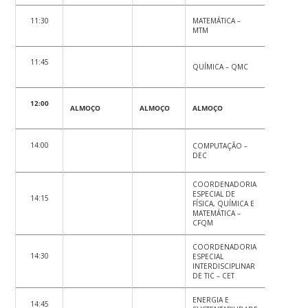
11:30
MATEMÁTICA –
MTM
11:45
QUÍMICA – QMC
12:00
ALMOÇO
ALMOÇO
ALMOÇO
ALMOÇO
14:00
COMPUTAÇÃO –
FILOSOFIA 
DEC
COORDENADORIA
ESPECIAL DE
14:15
GEOCIÊNC
FÍSICA, QUÍMICA E
GCN
MATEMÁTICA –
CFQM
COORDENADORIA
14:30
ESPECIAL
HISTÓRIA 
INTERDISCIPLINAR
DE TIC – CET
ENERGIA E
14:45