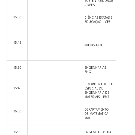
SUSTENTABILIDADE
PSICOLOGI
– DEES
SOCIOLOG
15:00
CIÊNCIAS EXATAS E
CIÊNCIA P
EDUCAÇÃO – CEE
SPO
15:15
INTERVALO
INTERVAL
15:30
ENGENHARIAS –
CIÊNCIAS
ENG
CONTÁBEI
COORDENADORIA
CIÊNCIAS 
15:45
ESPECIAL DE
ADMINIST
ENGENHARIA DE
CAD
MATERIAIS – EMT
ECONOMI
DEPARTAMENTO
16:00
RELAÇÕE
DE MATEMÁTICA –
INTERNAC
MAT
CNM
16:15
ENGENHARIAS DA
SERVIÇO S