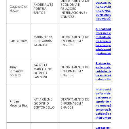
DEPARTAMENTO DE
DESCONTO: UMA
ANDRÉ ALVES
ECONOMIA E
Gustavo Dick
AVALIAÇÃO DA
PORTELA
RELAÇÕES
Masson
RACIONALIDADE DOS
SANTOS
INTERNACIONAIS /
CONSUMIDORES EM
CNM/CSE
PROMOÇÕES
A Realidade Virtual
Imersiva como
MARIA ELENA
DEPARTAMENTO DE
método de distração
Camila Simas
ECHEVARRÍA
ENFERMAGEM /
na troca de curativos
GUANILO
ENF/CCS
de crianças e
adolescentes
queimados
A atuação do
GABRIELA
Aliny
DEPARTAMENTO DE
enfermeiro no
MARCELLINO
Fernandes
ENFERMAGEM /
cuidado de transição
DE MELO
Goularte
ENF/CCS
da emergência para
LANZONI
o domicílio
Intervenção do
enfermeiro no
paciente com infarto
KATIA CILENE
DEPARTAMENTO DE
Rhuan
agudo do miocárdio
GODINHO
ENFERMAGEM /
Medeiros Rios
na emergência:
BERTONCELLO
ENF/CCS
construção e
validação de um
instrumento
Cargas de trabalho