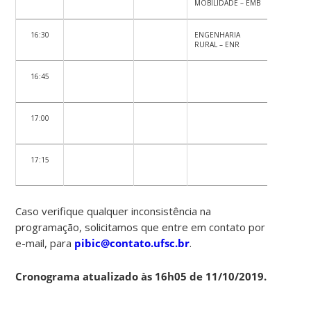
MOBILIDADE – EMB
DSS
16:30
ENGENHARIA
DIREITO –
RURAL – ENR
16:45
17:00
17:15
Caso verifique qualquer inconsistência na
programação, solicitamos que entre em contato por
e-mail, para
pibic@contato.ufsc.br
.
Cronograma atualizado às 16h05 de 11/10/2019.