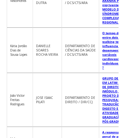
Vasconcelos
ARANHA Phoneutria
DUTRA
/ DCS/CTS/ARA
nigriventer, NO
MODELO DA
SÍNDROME DA DOR
COMPLEXA
REGIONAL TIPO-I
O tempo de repouso
entre dois shuttle
walking test
Kátia Jordão
DANIELLE
DEPARTAMENTO DE
influencia o
Dias de
SOARES
CIÊNCIAS DA SAÚDE
desempenho e as
Sousa Lopes
ROCHA VIEIRA
/ DCS/CTS/ARA
variáveis
cardiovasculares em
indivíduos saudáveis
?
GRUPO DE ESTUDOS
EM LATIM E FONTES
DE DIREITO ROMANO
(MÓDULO 2018-2020)
João Victor
PROJETO DE
JOSE ISAAC
DEPARTAMENTO DE
Freitas
PESQUISA:
PILATI
DIREITO / DIR/CCJ
Rodrigues
TRADUÇÃO DO
DIGESTO E OUTRAS
ATIVIDADES NA
GRADUAÇÃO E NA
PÓS-GRADUAÇÃO
A responsabilidade
penal de políticos e a