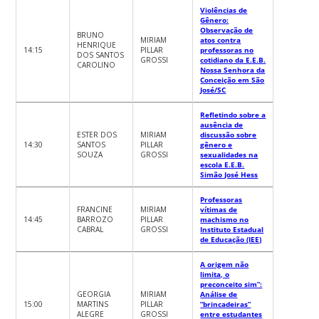
Violências de
Gênero:
Observação de
BRUNO
MIRIAM
atos contra
HENRIQUE
14:15
PILLAR
professoras no
DOS SANTOS
GROSSI
cotidiano da E.E.B.
CAROLINO
Nossa Senhora da
Conceição em São
José/SC
Refletindo sobre a
ausência de
ESTER DOS
MIRIAM
discussão sobre
14:30
SANTOS
PILLAR
gênero e
SOUZA
GROSSI
sexualidades na
escola E.E.B.
Simão José Hess
Professoras
FRANCINE
MIRIAM
vítimas de
14:45
BARROZO
PILLAR
machismo no
CABRAL
GROSSI
Instituto Estadual
de Educação (IEE)
A origem não
limita, o
preconceito sim”:
GEORGIA
MIRIAM
Análise de
15:00
MARTINS
PILLAR
“brincadeiras”
ALEGRE
GROSSI
entre estudantes