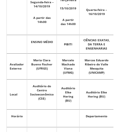
Segunda-feira –
–
14/10/2019
15/10/2019
Quarta-feira –
Quinta-
16/10/2019
17/10
A partir das
A partir
14h00
das 14h00
CIÊNCIAS EXATAS,
HUMA
ENSINO MÉDIO
PIBITI
DA TERRA E
SOCIAIS,
ENGENHARIAS
AR
Maria Clara
Marcelo
Marcos Eduardo
Cristiani
Avaliador
Bueno Fischer
Machado
Ribeiro do Valle
Silva 
Externo
(UFRGS)
Viana
Mesquita
(UFMG)
(UNICAMP)
Auditório do
Auditório
Centro
Auditór
Elke
Auditório Elke
Local
Socioeconômico
Herin
Hering
Hering (BU)
(CSE)
(BU)
Horário
Departamento
Depart