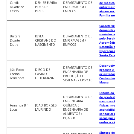
Camila
DENISE ELVIRA
DEPARTAMENTO DE
de médicos e
Duarte de
PIRES DE
ENFERMAGEM /
enfermeiros que
Castro
PIRES
ENF/CCS
atuam na Saúde da
Família no Brasil
Caracterização da
demanda dos
usuários atendidos
Barbara
KEYLA
DEPARTAMENTO DE
pelo Serviço
Duarte
CRISTIANE DO
ENFERMAGEM /
Aeromédico do
Dutra
NASCIMENTO
ENF/CCS
Batalhão de
Operações Aéreas de
Santa Catarina.
Desenvolvimento de
DEPARTAMENTO DE
João Pedro
DIEGO DE
produto e serviço
ENGENHARIA DE
Coelho
CASTRO
orientados à
PRODUÇÃO E
Fernandes
FETTERMANN
Customização em
SISTEMAS / EPS/CTC
Massa
Estudo da influência
DEPARTAMENTO DE
de pré-tratamentos
ENGENHARIA
nas propriedades
Fernanda Bif
JOAO BORGES
QUÍMICA E
físicas, mecânicas e
Lucas
LAURINDO
ENGENHARIA DE
aceitabilidade
ALIMENTOS /
sensorial de batatas
EQA/CTC
secas por micro-
ondas a vácuo
Síntese de um