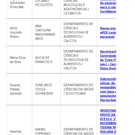
LUCIANO
CIÊNCIAS
Schineider
de amoreira-preta
PICOLOTTO
BIOLÓGICAS E
Pinto Abê
para a região de
AGRONÔMICAS /
Curitibanos/SC
CECBA/CCR
DEPARTAMENTO DE
ANA
Aline
CIÊNCIA E
Novos iniciadores
CAROLINA
Louzada
TECNOLOGIA DE
qPCR Lactobacillus
MAISONNAVE
Ristau
ALIMENTOS /
paracasei
ARISI
CAL/CCA
DEPARTAMENTO DE
Germinação
CIÊNCIA E
Controlada de Grão
Maria Eliza
ALICIA DE
TECNOLOGIA DE
de Trigo (Triticum
da Silva
FRANCISCO
ALIMENTOS /
ssp.) – Caracterização
CAL/CCA
Físico Química
Sobrevivência em
câncer de mama
Tauana
IONE JAYCE
DEPARTAMENTO DE
metastático: Estudo
Prestes
CEOLA
CIÊNCIAS DA SAÚDE
com base de dados
Schmidt
SCHNEIDER
/ DCS/CTS/ARA
populacional de
Florianópolis/SC
INVESTIGAÇÃO DO
EFEITO DA CTK
01512-2, VERSÃO
RECOMBINANTE DA
TOXINA Phα1β
RAFAEL
DEPARTAMENTO DE
Amanda
ISOLADA DA
CYPRIANO
CIÊNCIAS DA SAÚDE