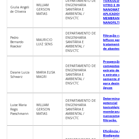
DEPARTAMENTO DE
TOXICOLÓGICA IN
WILLIAM
ENGENHARIA
VITRO E IN VIVO DE
Giulia Angeli
GERSON
SANITÁRIA E
NANOMATERIAIS
de Oliveira
MATIAS
AMBIENTAL /
APLICADOS EM
ENS/CTC
MEMBRANAS DE
NANOFILTRAÇÃO
DEPARTAMENTO DE
Filtração rápida
Pedro
ENGENHARIA
MAURICIO
bifluxo para
Bernardo
SANITÁRIA E
LUIZ SENS
tratamento de água
Roecker
AMBIENTAL /
de abastecimento
ENS/CTC
Prospecção dos
DEPARTAMENTO DE
compostos naturais –
ENGENHARIA
extrato de chá verde
Daiane Luiza
MARIA ELISA
SANITÁRIA E
e extrato de
Schwarz
MAGRI
AMBIENTAL /
semente de uva,
ENS/CTC
para desinfecção de
águas
Determinação do
DEPARTAMENTO DE
potencial
Luise Maria
WILLIAM
ENGENHARIA
toxicológico de
Regis
GERSON
SANITÁRIA E
membranas
Poeschmann
MATIAS
AMBIENTAL /
nanocompósitas de
ENS/CTC
filtração.
Eficiência de
Biodigestor