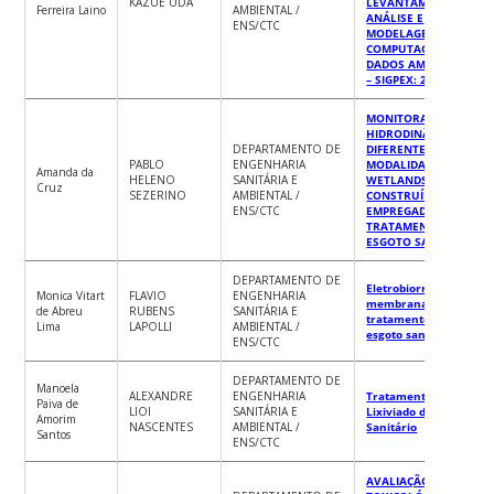
KAZUE UDA
LEVANTAMENTO,
Ferreira Laino
AMBIENTAL /
ANÁLISE E
ENS/CTC
MODELAGEM
COMPUTACIONAL DE
DADOS AMBIENTAIS
– SIGPEX: 201701314
MONITORAMENTO
HIDRODINÂMICO DE
DEPARTAMENTO DE
DIFERENTES
PABLO
ENGENHARIA
MODALIDADES DE
Amanda da
HELENO
SANITÁRIA E
WETLANDS
Cruz
SEZERINO
AMBIENTAL /
CONSTRUÍDOS
ENS/CTC
EMPREGADOS NO
TRATAMENTO DE
ESGOTO SANITÁRIO
DEPARTAMENTO DE
Eletrobiorreator a
Monica Vitart
FLAVIO
ENGENHARIA
membrana para
de Abreu
RUBENS
SANITÁRIA E
tratamento de
Lima
LAPOLLI
AMBIENTAL /
esgoto sanitário
ENS/CTC
DEPARTAMENTO DE
Manoela
ALEXANDRE
ENGENHARIA
Tratamento de
Paiva de
LIOI
SANITÁRIA E
Lixiviado de Aterro
Amorim
NASCENTES
AMBIENTAL /
Sanitário
Santos
ENS/CTC
AVALIAÇÃO