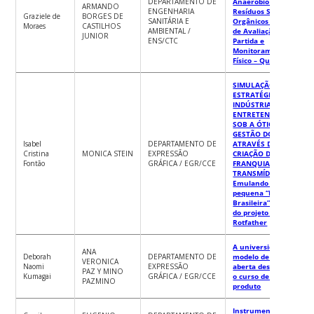
DEPARTAMENTO DE
Anaeróbio de
ARMANDO
ENGENHARIA
Resíduos Sólidos
Graziele de
BORGES DE
SANITÁRIA E
Orgânicos Através
Moraes
CASTILHOS
AMBIENTAL /
de Avaliação da
JUNIOR
ENS/CTC
Partida e
Monitoramento
Físico – Químico
SIMULAÇÃO DAS
ESTRATÉGIAS DA
INDÚSTRIA DO
ENTRETENIMENTO
SOB A ÓTICA DA
GESTÃO DO DESIGN
Isabel
DEPARTAMENTO DE
ATRAVÉS DA
Cristina
MONICA STEIN
EXPRESSÃO
CRIAÇÃO DE
Fontão
GRÁFICA / EGR/CCE
FRANQUIAS
TRANSMÍDIA –
Emulando uma
pequena “Disney
Brasileira” através
do projeto The
Rotfather
A universidade no
ANA
Deborah
DEPARTAMENTO DE
modelo de inovação
VERONICA
Naomi
EXPRESSÃO
aberta desafios para
PAZ Y MINO
Kumagai
GRÁFICA / EGR/CCE
o curso de design de
PAZMINO
produto
Instrumentação