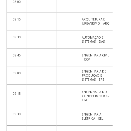
08:00
08:15
ARQUITETURA E
ARTES – A
URBANISMO – ARQ
08:30
AUTOMAÇÃO E
EXPRESSÃ
SISTEMAS – DAS
GRÁFICA –
08:45
ENGENHARIA CIVIL
JORNALIS
– ECV
ENGENHARIA DE
09:00
PRODUÇÃO E
LIBRAS – L
SISTEMAS – EPS
LÍNGUA E
ENGENHARIA DO
09:15
LITERATU
CONHECIMENTO –
ESTRANGE
EGC
LLE
LÍNGUA E
09:30
ENGENHARIA
LITERATU
ELÉTRICA – EEL
VERNÁCUL