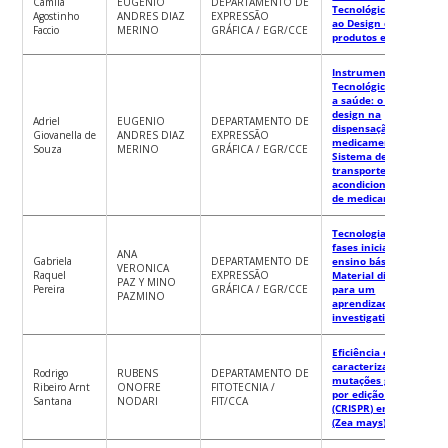
Camila
EUGENIO
DEPARTAMENTO DE
Tecnológica aplicada
Agostinho
ANDRES DIAZ
EXPRESSÃO
ao Design de
Faccio
MERINO
GRÁFICA / EGR/CCE
produtos e serviços.
Instrumentação
Tecnológica aplicada
a saúde: o papel do
design na
Adriel
EUGENIO
DEPARTAMENTO DE
dispensação de
Giovanella de
ANDRES DIAZ
EXPRESSÃO
medicamentos –
Souza
MERINO
GRÁFICA / EGR/CCE
Sistema de
transporte e
acondicionamento
de medicamentos
Tecnologia para
fases iniciais no
ANA
Gabriela
DEPARTAMENTO DE
ensino básico:
VERONICA
Raquel
EXPRESSÃO
Material didático
PAZ Y MINO
Pereira
GRÁFICA / EGR/CCE
para um
PAZMINO
aprendizado
investigativo
Eficiência e
caracterização de
Rodrigo
RUBENS
DEPARTAMENTO DE
mutações geradas
Ribeiro Arnt
ONOFRE
FITOTECNIA /
por edição de genes
Santana
NODARI
FIT/CCA
(CRISPR) em milho
(Zea mays)