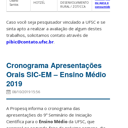
Osório
HOTZEL
DESENVOLVIMENTO
ou para o
Santos
RURAL / ZOT/CCA
consumidor?
Caso você seja pesquisador vinculado a UFSC e se
sinta apto a realizar a avaliação de algum destes
trabalhos, solicitamos contato através de
pibic@contato.ufsc.br
.
Cronograma Apresentações
Orais SIC-EM – Ensino Médio
2019
08/10/2019 15:56
A Propesq informa o cronograma das
apresentações do 9º Seminário de Iniciação
Científica para o
Ensino Médio
da UFSC, que
ocorrerá na segunda-feira da próxima semana, dia