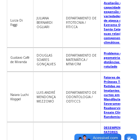
Avaliação da
capacidade de
expansão de
variedades crioulas
JULIANA
DEPARTAMENTO DE
Luiza Di
de pipoca do
BERNARDI
FITOTECNIA /
Foggi
Extremo Oeste de
OGLIARI
FIT/CCA
Santa Catarina e
suas relações com os
componentes edafo-
climáticos da região
Problema de
DOUGLAS
DEPARTAMENTO DE
Gustavo Café
geometria de
SOARES
MATEMÁTICA /
de Miranda
distâncias não-
GONÇALVES
MTM/CFM
rotulado
Fatores de Risco para
Próteses Totais
Retidas por
Implantes Extra-
LUIS ANDRÉ
DEPARTAMENTO DE
Naiara Luchi
curtos em
MENDONÇA
ODONTOLOGIA /
Kloppel
Mandíbulas
MEZZOMO
ODT/CCS
Severamente
Reabsorvidas – Um
Ensaio Clínico
Randomizado
DESEMPENHO E
FATORES
ASSOCIADOS À