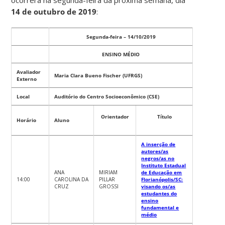
14 de outubro de 2019
:
Segunda-feira – 14/10/2019
ENSINO MÉDIO
Avaliador
Maria Clara Bueno Fischer (UFRGS)
Externo
Local
Auditório do Centro Socioeconômico (CSE)
Orientador
Título
Horário
Aluno
A inserção de
autores/as
negros/as no
Instituto Estadual
ANA
MIRIAM
de Educação em
14:00
CAROLINA DA
PILLAR
Florianópolis/SC:
CRUZ
GROSSI
visando os/as
estudantes do
ensino
fundamental e
médio