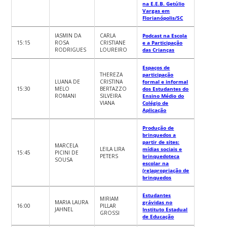
na E.E.B. Getúlio
Vargas em
Florianópolis/SC
IASMIN DA
CARLA
Podcast na Escola
15:15
ROSA
CRISTIANE
e a Participação
RODRIGUES
LOUREIRO
das Crianças
Espaços de
THEREZA
participação
LUANA DE
CRISTINA
formal e informal
15:30
MELO
BERTAZZO
dos Estudantes do
ROMANI
SILVEIRA
Ensino Médio do
VIANA
Colégio de
Aplicação
Produção de
brinquedos a
partir de sites:
MARCELA
LEILA LIRA
mídias sociais e
15:45
PICINI DE
PETERS
brinquedoteca
SOUSA
escolar na
(re)apropriação de
brinquedos
Estudantes
MIRIAM
MARIA LAURA
grávidas no
16:00
PILLAR
JAHNEL
Instituto Estadual
GROSSI
de Educação