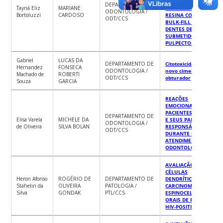
FALHA DE
DEPARTAMENTO DE
Tayná Eliz
MARIANE
RESTAURAÇÕES DE
ODONTOLOGIA /
Bortoluzzi
CARDOSO
RESINA COMPOSTA
ODT/CCS
BULK-FILL EM
DENTES DECÍDUOS
SUBMETIDOS À
PULPECTOMIA
Gabriel
LUCAS DA
DEPARTAMENTO DE
Citotoxicidade de um
Hernandez
FONSECA
ODONTOLOGIA /
novo cimento
Machado de
ROBERTI
ODT/CCS
obturador
Souza
GARCIA
REAÇÕES
EMOCIONAIS DE
PACIENTES INFANTIS
DEPARTAMENTO DE
Elisa Varela
MICHELE DA
E SEUS PAIS OU
ODONTOLOGIA /
de Oliveira
SILVA BOLAN
RESPONSÁVEIS
ODT/CCS
DURANTE O
ATENDIMENTO
ODONTOLÓGICO
AVALIAÇÃO DAS
CÉLULAS
Heron Afonso
ROGÉRIO DE
DEPARTAMENTO DE
DENDRÍTICAS EM
Stähelin da
OLIVEIRA
PATOLOGIA /
CARCINOMAS
Silva
GONDAK
PTL/CCS
ESPINOCELULARES
ORAIS DE PACIENTES
HIV-POSITIVOS