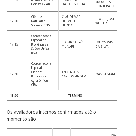
MARAFIGA
Florestas – ABF
DALLORSOLETA
CONTERATO
Ciências
CLAUDEMAR
LEOCIR JOSÉ
17:00
Naturais e
HELMUTH
WELTER
Sociais – CNS
HERPICH
Coordenadoria
Especial de
EDUARDA LAÍS
EVELYN WINTER
17:15
Biociências e
MUNARI
DA SILVA
Saúde Única –
BSU
Coordenadoria
Especial de
Ciências
ANDERSON
17:30
IVAN SESTARI
Biológicas e
CARLOS FINGER
Agronômicas –
CBA
18:00
TÉRMINO
Os avaliadores internos confirmados até o
momento são:
12h