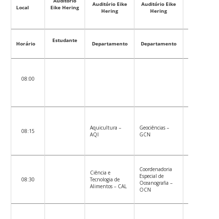
Auditório
Auditório Eike
Auditório Eike
Eike
Local
Eike Hering
Hering
Hering
Hering
Estudante
Estudante
Horário
Departamento
Departamento
08:00
Aquicultura –
Geociências –
08:15
AQI
GCN
Coordenadoria
Ciência e
Especial de
08:30
Tecnologia de
Oceanografia –
Alimentos – CAL
OCN