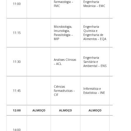
Farmacologia –
Engenharia
11:00
FMC
Mecânica – EMC
Microbiologia,
Engenharia
Imunologia,
Química e
11:15
Parasitologia –
Engenharia de
MIP
Alimentos – EQA
Engenharia
Análises Clínicas
11:30
Sanitária e
– ACL
Ambiental – ENS
Ciências
Informática e
11:45
Farmacêuticas –
Estatística – INE
CIF
12:00
ALMOÇO
ALMOÇO
ALMOÇO
ALMOÇO
14:00