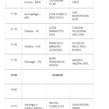
GUILHERME
Ensino – MEN
CRUZ
EICKE
ILKA
11:00
Antropologia –
JULIA VIVANCO
BOAVENTURA
ANT
BERCOVICH
LEITE
LUÍSA
CLAUDIA
11:15
Filosofia – FIL
SMANIOTTO
PELLEGRINI
DIAS
DRUCKER
FRANCISCO
LUCAS DE
11:30
História – HST
ABRAHÃO
MELO REIS
GONZAGA
BUENO
ALINE
11:45
ANDREA
Psicologia – PSI
FERREIRA DE
VALÉRIA STEIL
FREITAS
12:00
ALMOÇO
14:00
RACHEL
Sociologia e
LIGIA HELENA
14:15
TOMÁS DOS
Ciência Política –
HAHN