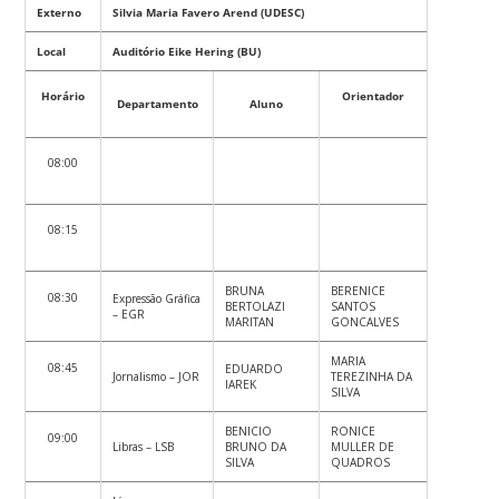
Externo
Silvia Maria Favero Arend (UDESC)
Local
Auditório Eike Hering (BU)
Horário
Orientador
Departamento
Aluno
08:00
08:15
BRUNA
BERENICE
08:30
Expressão Gráfica
BERTOLAZI
SANTOS
– EGR
MARITAN
GONCALVES
MARIA
08:45
EDUARDO
Jornalismo – JOR
TEREZINHA DA
IAREK
SILVA
BENICIO
RONICE
09:00
Libras – LSB
BRUNO DA
MULLER DE
SILVA
QUADROS