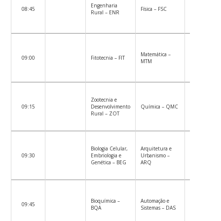
Engenharia
08:45
Física – FSC
Rural – ENR
Matemática –
09:00
Fitotecnia – FIT
MTM
Zootecnia e
09:15
Desenvolvimento
Química – QMC
Rural – ZOT
Biologia Celular,
Arquitetura e
09:30
Embriologia e
Urbanismo –
Genética – BEG
ARQ
Bioquímica –
Automação e
09:45
BQA
Sistemas – DAS