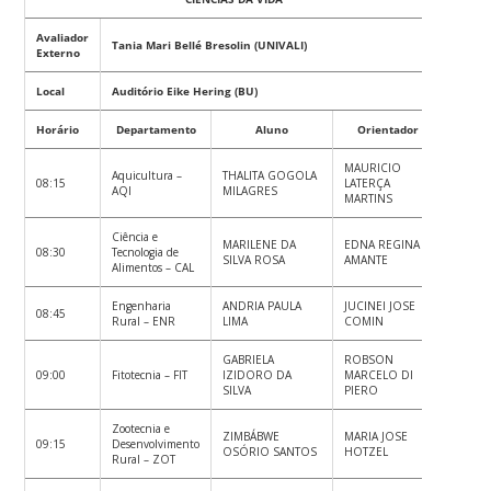
Avaliador
Tania Mari Bellé Bresolin (UNIVALI)
Externo
Local
Auditório Eike Hering (BU)
Horário
Departamento
Aluno
Orientador
MAURICIO
Aquicultura –
THALITA GOGOLA
08:15
LATERÇA
AQI
MILAGRES
MARTINS
Ciência e
MARILENE DA
EDNA REGINA
08:30
Tecnologia de
SILVA ROSA
AMANTE
Alimentos – CAL
Engenharia
ANDRIA PAULA
JUCINEI JOSE
08:45
Rural – ENR
LIMA
COMIN
GABRIELA
ROBSON
09:00
Fitotecnia – FIT
IZIDORO DA
MARCELO DI
SILVA
PIERO
Zootecnia e
ZIMBÁBWE
MARIA JOSE
09:15
Desenvolvimento
OSÓRIO SANTOS
HOTZEL
Rural – ZOT