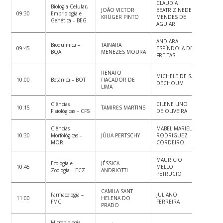
CLAUDIA
Biologia Celular,
JOÃO VICTOR
BEATRIZ NEDEL
09:30
Embriologia e
KRÜGER PINTO
MENDES DE
Genética – BEG
AGUIAR
ANDIARA
Bioquímica –
TAINARA
09:45
ESPÍNDOLA DE
BQA
MENEZES MOURA
FREITAS
RENATO
MICHELE DE SÁ
10:00
Botânica – BOT
FIACADOR DE
DECHOUM
LIMA
Ciências
CILENE LINO
10:15
TAMIRES MARTINS
Fisiológicas – CFS
DE OLIVEIRA
Ciências
MABEL MARIELA
10:30
Morfológicas –
JÚLIA PERTSCHY
RODRIGUEZ
MOR
CORDEIRO
MAURICIO
Ecologia e
JÉSSICA
10:45
MELLO
Zoologia – ECZ
ANDRIOTTI
PETRUCIO
CAMILA SANT
Farmacologia –
JULIANO
11:00
HELENA DO
FMC
FERREIRA
PRADO
Microbiologia,