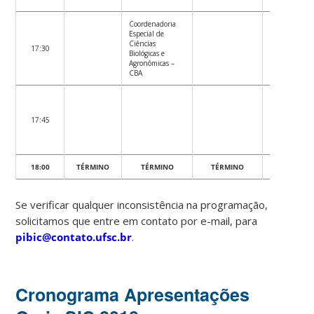
Coordenadoria
Especial de
Ciências
17:30
Biológicas e
Agronômicas –
CBA
17:45
18:00
TÉRMINO
TÉRMINO
TÉRMINO
TÉRMINO
Se verificar qualquer inconsistência na programação,
solicitamos que entre em contato por e-mail, para
pibic@contato.ufsc.br
.
Cronograma Apresentações