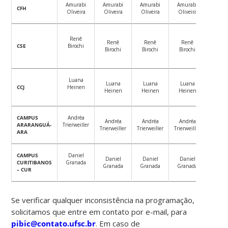
Amurabi
Amurabi
Amurabi
Amurabi
X
CFH
Oliveira
Oliveira
Oliveira
Oliveira
Renê
Renê
Renê
Renê
X
CSE
Birochi
Birochi
Birochi
Birochi
Luana
Luana
Luana
Luana
X
CCJ
Heinen
Heinen
Heinen
Heinen
CAMPUS
Andréa
Andréa
Andréa
Andréa
ARARANGUÁ-
Trierweiller
Trierweiller
Trierweiller
Trierweiller
ARA
CAMPUS
Daniel
Daniel
Daniel
Daniel
CURITIBANOS
Granada
Granada
Granada
Granada
– CUR
Se verificar qualquer inconsistência na programação,
solicitamos que entre em contato por e-mail, para
pibic@contato.ufsc.br
. Em caso de