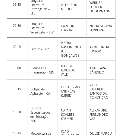
Língua e
WERNER
09:15
Literatura
JEFFERSON
LUDGER
Estrangeiras –
MICHELS
HEIDERMANN
LLE
Língua e
09:30
CAROLINE
NUBIA SARAIVA
Literatura
FERRARI
FERREIRA
Vernáculas – LLV
PIETRA
09:45
NASCIMENTO
ARNO DAL RI
Direito – DIR
BECEL
JUNIOR
GONÇALVES
MARIENE
10:00
Ciências da
ANA CLARA
ALVES DO
Informação – CIN
CÂNDIDO
VALE
VICTOR
GUILHERMO
10:15
Colégio de
JULIERME
ANDRÉAS
Aplicação – CA
SANTOS DA
KUREK
CONCEIÇÃO
Estudos
NATAN
ALEXANDRE
10:30
Especializados
SCHMITZ
FERNANDEZ
em Educação –
KREMER
VAZ
EED
JOAO
10:45
Metodologia de
DULCE MARCIA