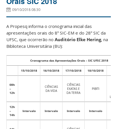
Orais SIC 2018
09/10/2018 08:30
A Propesq informa o cronograma inicial das
apresentações orais do 8º SIC-EM e do 28º SIC da
UFSC, que ocorrerão no
Auditório Elke Hering
, na
Biblioteca Universitária (BU):
Cronograma das Apresentações Orais – SIC UFSC 2018
15/10/2018
16/10/2018
17/10/2018
18/10/2018
19/10/2018
CIÊNCIAS
08h
CIÊNCIAS
HUMANAS,
CIÊNCIAS
–
EXATAS E
PIBITI
SOCIAIS,
DA VIDA
12h
DA TERRA
ARTES E
LINGUAGENS
12h
–
Intervalo
Intervalo
Intervalo
Intervalo
Intervalo
14h
CIÊNCIAS
14h
CIÊNCIAS
HUMANAS,