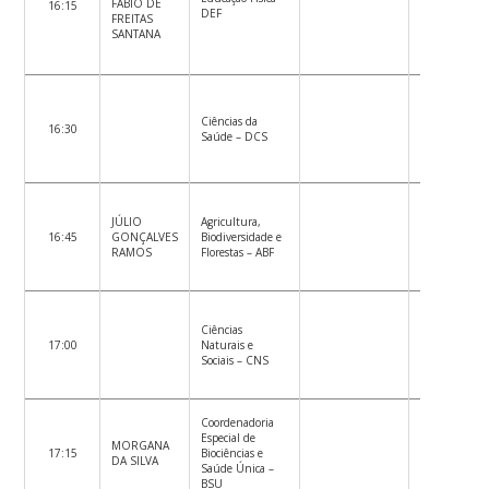
FÁBIO DE
16:15
DEF
FREITAS
SANTANA
Ciências da
16:30
Saúde – DCS
JÚLIO
Agricultura,
16:45
GONÇALVES
Biodiversidade e
RAMOS
Florestas – ABF
Ciências
17:00
Naturais e
Sociais – CNS
Coordenadoria
Especial de
MORGANA
17:15
Biociências e
DA SILVA
Saúde Única –
BSU