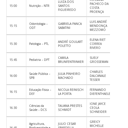
LUIZA DOS
PACHECO DA
15:00
Nutrição – NTR
SANTOS
COSTA
FIGUEIREDO
PROENÇA
LUIS ANDRÉ
Odontologia –
GABRIELA PANCA
15:15
MENDONÇA
ODT
SABATINI
MEZZOMO
ELENA RIET
ANDRÉ GOULART
15:30
Patologia – PTL
CORREA
POLETTO
RIVERO
CAMILA
SUELY
15:45
Pediatria – DPT
BRUNFENTRINKER
GROSSEMAN
CHARLES
Saúde Pública –
JULIA PINHEIRO
16:00
DALCANALE
SPB
MACHADO
TESSER
Educação Física –
NICOLA REINISCH
FERNANDO
16:15
DEF
LA PORTA
DIEFENTHAELER
IONE JAYCE
Ciências da
TAUANA PRESTES
16:30
CEOLA
Saúde – DCS
SCHMIDT
SCHNEIDER
GREICY
Agricultura,
JULIO CESAR
MICHELLE
16:45
Biodiversidade e
SBARDELLA