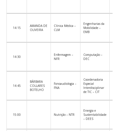
Engenharias da
AMANDA DE
Clínica Médica –
14:15
Mobilidade –
OLIVEIRA
CLM
EMB
Enfermagem –
Computação –
14:30
NFR
DEC
Coordenadoria
BÁRBARA
Fonoaudiologia –
Especial
14:45
COLLARES
FNA
Interdisciplinar
BOTELHO
de TIC – CIT
Energia e
15:00
Nutrição – NTR
Sustentabilidade
– DEES