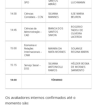
SANTOS
SPO
LUCHMANN
ABRÃO
14:30
Ciências
SILVANA
ILSE MARIA
Contábeis – CCN
MANNES
BEUREN
ROGERIO
Ciências da
BIANCA DOS
14:45
TADEU DE
Administração –
SANTOS
OLIVEIRA
CAD
SIMON
LACERDA
Economia e
15:00
Relações
MAYARA DA
SOLANGE
Internacionais –
MATA MORAES
REGINA MARIN
CNM
SILVANA
HÉLDER BOSKA
15:15
Serviço Social –
ANTONIOLLI
DE MORAES
DSS
RAMOS
SARMENTO
18:00
TÉRMINO
Os avaliadores internos confirmados até o
momento são: