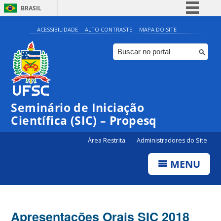
BRASIL
Simplifique!
ACESSIBILIDADE
ALTO CONTRASTE
MAPA DO SITE
Comunica BR
Participe
Acesso à informação
Legislação
Seminário de Iniciação
Canais
Científica (SIC) – Propesq
Área Restrita
Administradores do Site
MENU
Apresentações Orais SIC 2018