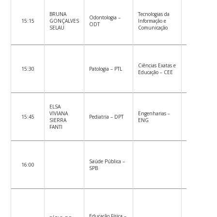
BRUNA
Tecnologias da
Odontologia –
15:15
GONÇALVES
Informação e
ODT
SELAU
Comunicação
Ciências Exatas e
15:30
Patologia – PTL
Educação – CEE
ELSA
VIVIANA
Engenharias –
15:45
Pediatria – DPT
SIERRA
ENG
FANTI
Saúde Pública –
16:00
SPB
Educação Física –