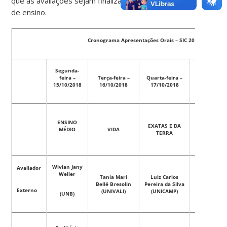
que as avaliações sejam finalizadas pelas unidades
de ensino.
Cronograma Apresentações Orais – SIC 2018
Segunda-
Quinta-
feira –
Terça-feira –
Quarta-feira –
feira –
15/10/2018
16/10/2018
17/10/2018
18/10/2018
ENSINO
EXATAS E DA
MÉDIO
VIDA
PIBITI
TERRA
Wivian Jany
Avaliador
Maria
Weller
Tania Mari
Luiz Carlos
Helena
Bellé Bresolin
Pereira da Silva
Miguez da
Externo
(UNIVALI)
(UNICAMP)
Rocha
(UNB)
Leao (UFRJ)
Auditório