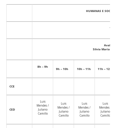
HUMANAS E SOCIAIS, ARTES
19/10/2018
Avaliador Extern
Silvia Maria Favero Are
12h
8h – 9h
9h – 10h
10h – 11h
11h – 12h
–
14h
X
CCE
Luis
Luis
Luis
Luis
Mendes /
Mendes /
Mendes /
Mendes /
CED
Juliano
X
Juliano
Juliano
Juliano
Camillo
Camillo
Camillo
Camillo