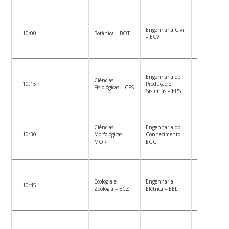
Engenharia Civil
10:00
Botânica – BOT
– ECV
Engenharia de
Ciências
10:15
Produção e
Fisiológicas – CFS
Sistemas – EPS
Ciências
Engenharia do
10:30
Morfológicas –
Conhecimento –
MOR
EGC
Ecologia e
Engenharia
10:45
Zoologia – ECZ
Elétrica – EEL