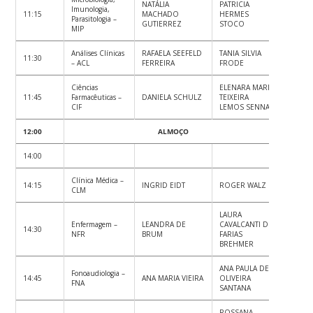
NATÁLIA
PATRICIA
Imunologia,
11:15
MACHADO
HERMES
Parasitologia –
GUTIERREZ
STOCO
MIP
Análises Clínicas
RAFAELA SEEFELD
TANIA SILVIA
11:30
– ACL
FERREIRA
FRODE
Ciências
ELENARA MARIA
11:45
Farmacêuticas –
DANIELA SCHULZ
TEIXEIRA
CIF
LEMOS SENNA
12:00
ALMOÇO
14:00
Clínica Médica –
14:15
INGRID EIDT
ROGER WALZ
CLM
LAURA
Enfermagem –
LEANDRA DE
CAVALCANTI DE
14:30
NFR
BRUM
FARIAS
BREHMER
ANA PAULA DE
Fonoaudiologia –
14:45
ANA MARIA VIEIRA
OLIVEIRA
FNA
SANTANA
ROSSANA