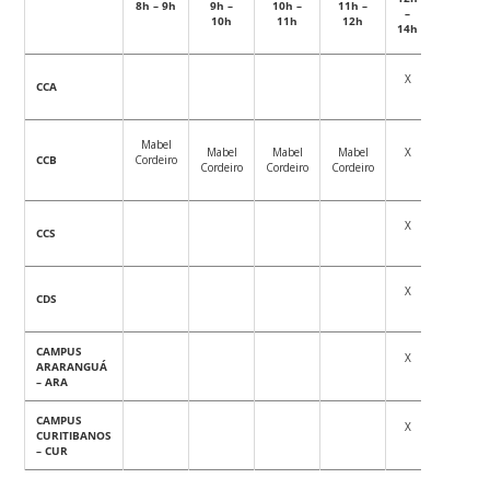
8h – 9h
9h –
10h –
11h –
14h –
–
10h
11h
12h
15h
14h
X
CCA
Mabel
Mabel
Mabel
Mabel
X
Mabel
CCB
Cordeiro
Cordeiro
Cordeiro
Cordeiro
Cordeiro
X
CCS
X
CDS
CAMPUS
X
ARARANGUÁ
– ARA
CAMPUS
X
CURITIBANOS
– CUR